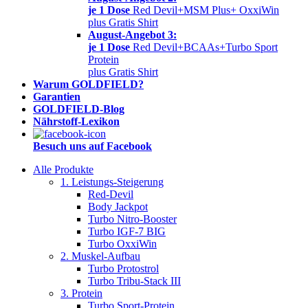
je 1 Dose
Red Devil+MSM Plus+ OxxiWin
plus Gratis Shirt
August-Angebot 3:
je 1 Dose
Red Devil+BCAAs+Turbo Sport
Protein
plus Gratis Shirt
Warum GOLDFIELD?
Garantien
GOLDFIELD-Blog
Nährstoff-Lexikon
Besuch uns auf Facebook
Alle Produkte
1. Leistungs-Steigerung
Red-Devil
Body Jackpot
Turbo Nitro-Booster
Turbo IGF-7 BIG
Turbo OxxiWin
2. Muskel-Aufbau
Turbo Protostrol
Turbo Tribu-Stack III
3. Protein
Turbo Sport-Protein