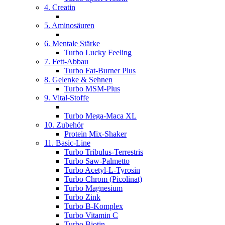
4. Creatin
5. Aminosäuren
6. Mentale Stärke
Turbo Lucky Feeling
7. Fett-Abbau
Turbo Fat-Burner Plus
8. Gelenke & Sehnen
Turbo MSM-Plus
9. Vital-Stoffe
Turbo Mega-Maca XL
10. Zubehör
Protein Mix-Shaker
11. Basic-Line
Turbo Tribulus-Terrestris
Turbo Saw-Palmetto
Turbo Acetyl-L-Tyrosin
Turbo Chrom (Picolinat)
Turbo Magnesium
Turbo Zink
Turbo B-Komplex
Turbo Vitamin C
Turbo Biotin