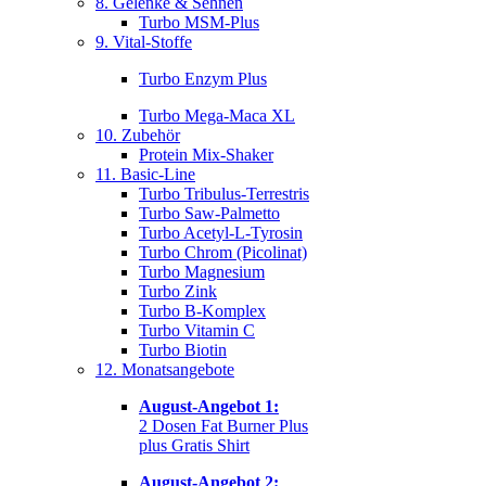
8. Gelenke & Sehnen
Turbo MSM-Plus
9. Vital-Stoffe
Turbo Enzym Plus
Turbo Mega-Maca XL
10. Zubehör
Protein Mix-Shaker
11. Basic-Line
Turbo Tribulus-Terrestris
Turbo Saw-Palmetto
Turbo Acetyl-L-Tyrosin
Turbo Chrom (Picolinat)
Turbo Magnesium
Turbo Zink
Turbo B-Komplex
Turbo Vitamin C
Turbo Biotin
12. Monatsangebote
August-Angebot 1:
2 Dosen Fat Burner Plus
plus Gratis Shirt
August-Angebot 2: