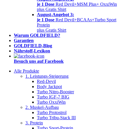
je 1 Dose
Red Devil+MSM Plus+ OxxiWin
plus Gratis Shirt
August-Angebot 3:
je 1 Dose
Red Devil+BCAAs+Turbo Sport
Protein
plus Gratis Shirt
Warum GOLDFIELD?
Garantien
GOLDFIELD-Blog
Nährstoff-Lexikon
Besuch uns auf Facebook
Alle Produkte
1. Leistungs-Steigerung
Red-Devil
Body Jackpot
Turbo Nitro-Booster
Turbo IGF-7 BIG
Turbo OxxiWin
2. Muskel-Aufbau
Turbo Protostrol
Turbo Tribu-Stack III
3. Protein
Turbo Sport-Protein