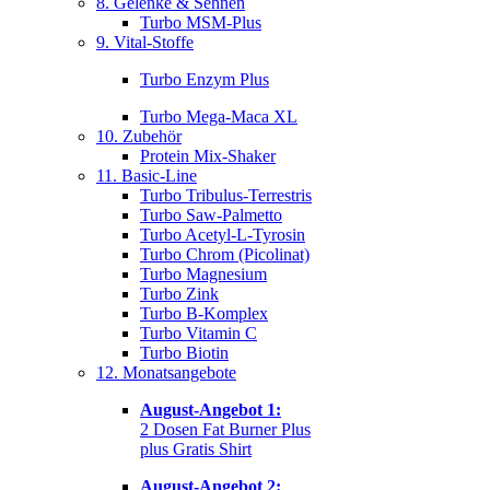
8. Gelenke & Sehnen
Turbo MSM-Plus
9. Vital-Stoffe
Turbo Enzym Plus
Turbo Mega-Maca XL
10. Zubehör
Protein Mix-Shaker
11. Basic-Line
Turbo Tribulus-Terrestris
Turbo Saw-Palmetto
Turbo Acetyl-L-Tyrosin
Turbo Chrom (Picolinat)
Turbo Magnesium
Turbo Zink
Turbo B-Komplex
Turbo Vitamin C
Turbo Biotin
12. Monatsangebote
August-Angebot 1:
2 Dosen Fat Burner Plus
plus Gratis Shirt
August-Angebot 2: