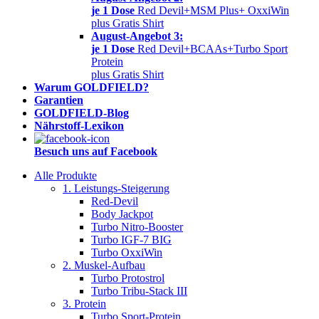
je 1 Dose
Red Devil+MSM Plus+ OxxiWin
plus Gratis Shirt
August-Angebot 3:
je 1 Dose
Red Devil+BCAAs+Turbo Sport
Protein
plus Gratis Shirt
Warum GOLDFIELD?
Garantien
GOLDFIELD-Blog
Nährstoff-Lexikon
Besuch uns auf Facebook
Alle Produkte
1. Leistungs-Steigerung
Red-Devil
Body Jackpot
Turbo Nitro-Booster
Turbo IGF-7 BIG
Turbo OxxiWin
2. Muskel-Aufbau
Turbo Protostrol
Turbo Tribu-Stack III
3. Protein
Turbo Sport-Protein