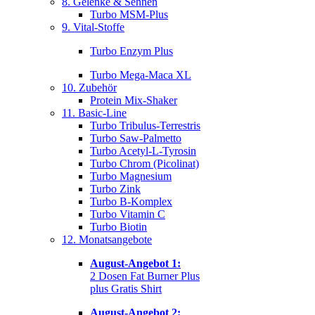
8. Gelenke & Sehnen
Turbo MSM-Plus
9. Vital-Stoffe
Turbo Enzym Plus
Turbo Mega-Maca XL
10. Zubehör
Protein Mix-Shaker
11. Basic-Line
Turbo Tribulus-Terrestris
Turbo Saw-Palmetto
Turbo Acetyl-L-Tyrosin
Turbo Chrom (Picolinat)
Turbo Magnesium
Turbo Zink
Turbo B-Komplex
Turbo Vitamin C
Turbo Biotin
12. Monatsangebote
August-Angebot 1:
2 Dosen Fat Burner Plus
plus Gratis Shirt
August-Angebot 2: