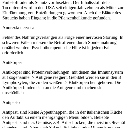
Farbstoff oder als Schutz vor Insekten. Der Inhaltsstoff delta-
Tocotrienol wird in den USA seit einigen Jahrzehnten als Mittel zur
Eindämmung von Entzündungen gewonnen. Auch die Blätter des
Strauchs haben Eingang in die Pflanzenheilkunde gefunden.
Anorexia nervosa
Fehlendes Nahrungsverlangen als Folge einer nervösen Störung. In
schweren Fällen müssen die Betroffenen durch Sondennahrung
ernährt werden. Psychotherapeutische Hilfe ist in jedem Fall
erforderlich.
Antikörper
Antikörper sind Proteinverbindungen, mit denen das Immunsystem
auf sogenannte -> Antigene reagiert. Gebildet werden sie in den B-
Lymphozyten, die zu den weißen -> Blutkörperchen gehören. Die
Antikörper binden sich an die Antigene und machen sie
unschädlich.
Antipasto
Antipasti sind kleine Appetithappen, die in der italienischen Küche
den Auftakt zu einem mehrgängigen Menü bilden. Beliebte
Antipasti sind u.a. Gemüse, z.B. Artischocken, die meist in Olivenöl
eingelegt sind. Aber auch Salami, Schinken oder Oliven kommen