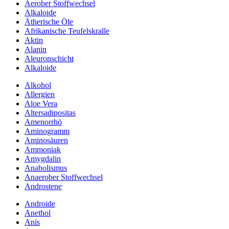
Aerober Stoffwechsel
Alkaloide
Ätherische Öle
Afrikanische Teufelskralle
Aktin
Alanin
Aleuronschicht
Alkaloide
Alkohol
Allergien
Aloe Vera
Altersadipositas
Amenorrhö
Aminogramm
Aminosäuren
Ammoniak
Amygdalin
Anabolismus
Anaerober Stoffwechsel
Androstene
Androide
Anethol
Anis