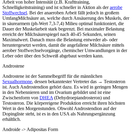
Arbeit von hoher Intensität (z.B. Krafttraining,
Schnelligkeitstraining) und ist schneller in Aktion als der
aerobe
Stoffwechsel
. Bei der anaeroben Arbeit fällt jedoch in großem
UmfangMilchsäure an, welche durch Ansäuerung des Muskels, der
in säurearmem (ph-Wert 7,3-7,4) Milieu optimal funktioniert, die
Dauer der Muskelarbeit stark begrenzt. Bei maximaler Belastung
erreicht der Milchsäurespiegel nach 40-45 Sekunden, seinen
Maximalwert. Danach muss die Belastung entweder ab- oder
heruntergesetzt werden, damit die angefallene Milchsäure mittels
aerober Stoffwechselvorgänge, chemischer Umwandlungen in der
Leber oder über den Schweiß abgebaut werden kann.
Androstene
Androstene ist der Sammelbegriff für die männlichen
Sexualhormone
, dessen bekanntester Vertreter das → Testosteron
ist. Auch Androstendion gehört dazu. Es wird in geringen Mengen
in den Nebennieren und im Ovarium gebildet und ist eine
Zwischenform von
DHEA
(Dehydroepiandrosteron) und
Testosteron. Die körpereigene Produktion erreicht ihren höchsten
Wert in den Morgenstunden. Obwohl Androstendion auf der
Dopingliste steht, ist es in den USA als Nahrungsergänzung
erhältlich.
Androide -> Adipositas Form