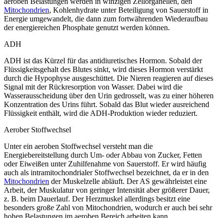
aeroben Belastungen werden in winzigen Zellorganellen, den
Mitochondrien
, Kohlenhydrate unter Beteiligung von Sauerstoff in
Energie umgewandelt, die dann zum fortwährenden Wiederaufbau
der energiereichen Phosphate genutzt werden können.
ADH
ADH ist das Kürzel für das antidiuretisches Hormon. Sobald der
Flüssigkeitsgehalt des Blutes sinkt, wird dieses Hormon verstärkt
durch die Hypophyse ausgeschüttet. Die Nieren reagieren auf dieses
Signal mit der Rückresorption von Wasser. Dabei wird die
Wasserausscheidung über den Urin gedrosselt, was zu einer höheren
Konzentration des Urins führt. Sobald das Blut wieder ausreichend
Flüssigkeit enthält, wird die ADH-Produktion wieder reduziert.
Aerober Stoffwechsel
Unter ein aeroben Stoffwechsel versteht man die
Energiebereitstellung durch Um- oder Abbau von Zucker, Fetten
oder Eiweißen unter Zuhilfenahme von Sauerstoff. Er wird häufig
auch als intramitochondrialer Stoffwechsel bezeichnet, da er in den
Mitochondrien
der Muskelzelle abläuft. Der AS gewährleistet eine
Arbeit, der Muskulatur von geringer Intensität aber größerer Dauer,
z. B. beim Dauerlauf. Der Herzmuskel allerdings besitzt eine
besonders große Zahl von Mitochondrien, wodurch er auch bei sehr
hohen Belastungen im aeroben Bereich arbeiten kann.