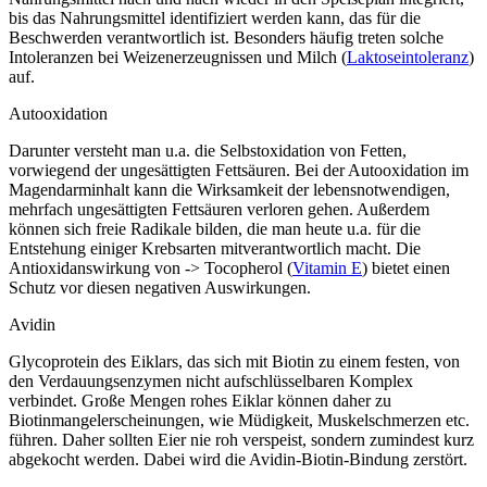
bis das Nahrungsmittel identifiziert werden kann, das für die
Beschwerden verantwortlich ist. Besonders häufig treten solche
Intoleranzen bei Weizenerzeugnissen und Milch (
Laktoseintoleranz
)
auf.
Autooxidation
Darunter versteht man u.a. die Selbstoxidation von Fetten,
vorwiegend der ungesättigten Fettsäuren. Bei der Autooxidation im
Magendarminhalt kann die Wirksamkeit der lebensnotwendigen,
mehrfach ungesättigten Fettsäuren verloren gehen. Außerdem
können sich freie Radikale bilden, die man heute u.a. für die
Entstehung einiger Krebsarten mitverantwortlich macht. Die
Antioxidanswirkung von -> Tocopherol (
Vitamin E
) bietet einen
Schutz vor diesen negativen Auswirkungen.
Avidin
Glycoprotein des Eiklars, das sich mit Biotin zu einem festen, von
den Verdauungsenzymen nicht aufschlüsselbaren Komplex
verbindet. Große Mengen rohes Eiklar können daher zu
Biotinmangelerscheinungen, wie Müdigkeit, Muskelschmerzen etc.
führen. Daher sollten Eier nie roh verspeist, sondern zumindest kurz
abgekocht werden. Dabei wird die Avidin-Biotin-Bindung zerstört.