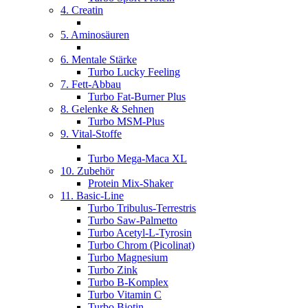
4. Creatin
5. Aminosäuren
6. Mentale Stärke
Turbo Lucky Feeling
7. Fett-Abbau
Turbo Fat-Burner Plus
8. Gelenke & Sehnen
Turbo MSM-Plus
9. Vital-Stoffe
Turbo Mega-Maca XL
10. Zubehör
Protein Mix-Shaker
11. Basic-Line
Turbo Tribulus-Terrestris
Turbo Saw-Palmetto
Turbo Acetyl-L-Tyrosin
Turbo Chrom (Picolinat)
Turbo Magnesium
Turbo Zink
Turbo B-Komplex
Turbo Vitamin C
Turbo Biotin