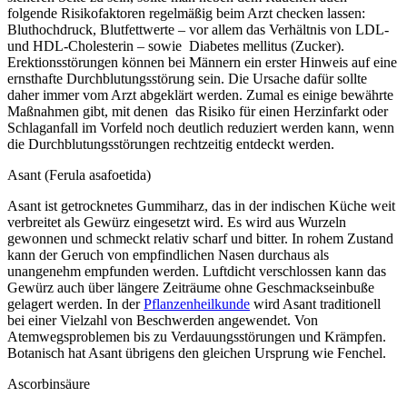
folgende Risikofaktoren regelmäßig beim Arzt checken lassen:
Bluthochdruck, Blutfettwerte – vor allem das Verhältnis von LDL-
und HDL-Cholesterin – sowie Diabetes mellitus (Zucker).
Erektionsstörungen können bei Männern ein erster Hinweis auf eine
ernsthafte Durchblutungsstörung sein. Die Ursache dafür sollte
daher immer vom Arzt abgeklärt werden. Zumal es einige bewährte
Maßnahmen gibt, mit denen das Risiko für einen Herzinfarkt oder
Schlaganfall im Vorfeld noch deutlich reduziert werden kann, wenn
die Durchblutungsstörungen rechtzeitig entdeckt werden.
Asant (Ferula asafoetida)
Asant ist getrocknetes Gummiharz, das in der indischen Küche weit
verbreitet als Gewürz eingesetzt wird. Es wird aus Wurzeln
gewonnen und schmeckt relativ scharf und bitter. In rohem Zustand
kann der Geruch von empfindlichen Nasen durchaus als
unangenehm empfunden werden. Luftdicht verschlossen kann das
Gewürz auch über längere Zeiträume ohne Geschmackseinbuße
gelagert werden. In der
Pflanzenheilkunde
wird Asant traditionell
bei einer Vielzahl von Beschwerden angewendet. Von
Atemwegsproblemen bis zu Verdauungsstörungen und Krämpfen.
Botanisch hat Asant übrigens den gleichen Ursprung wie Fenchel.
Ascorbinsäure