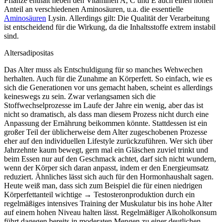
Pflanze enthält neben den Vitaminen A, C und E auch einen hohen
Anteil an verschiedenen Aminosäuren, u.a. die essentielle
Aminosäuren
Lysin. Allerdings gilt: Die Qualität der Verarbeitung
ist entscheidend für die Wirkung, da die Inhaltsstoffe extrem instabil
sind.
Altersadipositas
Das Alter muss als Entschuldigung für so manches Wehwechen
herhalten. Auch für die Zunahme an Körperfett. So einfach, wie es
sich die Generationen vor uns gemacht haben, scheint es allerdings
keineswegs zu sein. Zwar verlangsamen sich die
Stoffwechselprozesse im Laufe der Jahre ein wenig, aber das ist
nicht so dramatisch, als dass man diesem Prozess nicht durch eine
Anpassung der Ernährung beikommen könnte. Stattdessen ist ein
großer Teil der üblicherweise dem Alter zugeschobenen Prozesse
eher auf den individuellen Lifestyle zurückzuführen. Wer sich über
Jahrzehnte kaum bewegt, gern mal ein Gläschen zuviel trinkt und
beim Essen nur auf den Geschmack achtet, darf sich nicht wundern,
wenn der Körper sich daran anpasst, indem er den Energieumsatz
reduziert. Ähnliches lässt sich auch für den Hormonhaushalt sagen.
Heute weiß man, dass sich zum Beispiel die für einen niedrigen
Körperfettanteil wichtige → Testosteronproduktion durch ein
regelmäßiges intensives Training der Muskulatur bis ins hohe Alter
auf einem hohen Niveau halten lässt. Regelmäßiger Alkoholkonsum
führt dagegen bereits in moderaten Mengen zu einer deutlichen