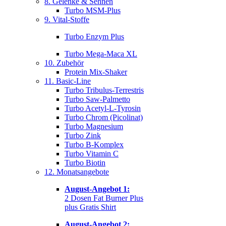
8. Gelenke & Sehnen
Turbo MSM-Plus
9. Vital-Stoffe
Turbo Enzym Plus
Turbo Mega-Maca XL
10. Zubehör
Protein Mix-Shaker
11. Basic-Line
Turbo Tribulus-Terrestris
Turbo Saw-Palmetto
Turbo Acetyl-L-Tyrosin
Turbo Chrom (Picolinat)
Turbo Magnesium
Turbo Zink
Turbo B-Komplex
Turbo Vitamin C
Turbo Biotin
12. Monatsangebote
August-Angebot 1:
2 Dosen Fat Burner Plus
plus Gratis Shirt
August-Angebot 2: