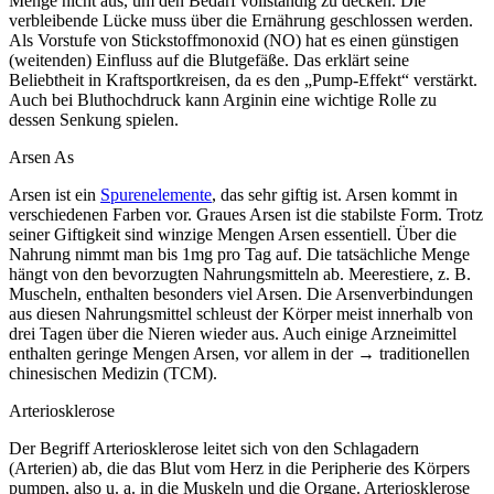
Menge nicht aus, um den Bedarf vollständig zu decken. Die
verbleibende Lücke muss über die Ernährung geschlossen werden.
Als Vorstufe von Stickstoffmonoxid (NO) hat es einen günstigen
(weitenden) Einfluss auf die Blutgefäße. Das erklärt seine
Beliebtheit in Kraftsportkreisen, da es den „Pump-Effekt“ verstärkt.
Auch bei Bluthochdruck kann Arginin eine wichtige Rolle zu
dessen Senkung spielen.
Arsen As
Arsen ist ein
Spurenelemente
, das sehr giftig ist. Arsen kommt in
verschiedenen Farben vor. Graues Arsen ist die stabilste Form. Trotz
seiner Giftigkeit sind winzige Mengen Arsen essentiell. Über die
Nahrung nimmt man bis 1mg pro Tag auf. Die tatsächliche Menge
hängt von den bevorzugten Nahrungsmitteln ab. Meerestiere, z. B.
Muscheln, enthalten besonders viel Arsen. Die Arsenverbindungen
aus diesen Nahrungsmittel schleust der Körper meist innerhalb von
drei Tagen über die Nieren wieder aus. Auch einige Arzneimittel
enthalten geringe Mengen Arsen, vor allem in der → traditionellen
chinesischen Medizin (TCM).
Arteriosklerose
Der Begriff Arteriosklerose leitet sich von den Schlagadern
(Arterien) ab, die das Blut vom Herz in die Peripherie des Körpers
pumpen, also u. a. in die Muskeln und die Organe. Arteriosklerose