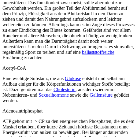
unterstützen. Das funktioniert zwar meist, sollte aber nicht zur
Gewohnheit werden. Ein großer Teil der Abführmittel beruht auf
dem Prinzip, Flüssigkeit aus dem Blutkreislauf in den Darm zu
ziehen und damit den Nahrungsbrei aufzulockern und leichter
weiterleiten zu können. Allerdings kann es im Zuge dieses Prozesses
zu einer Eindickung des Blutes kommen. Gefährdet sind vor allem
Raucher und ältere Menschen, die ohnehin häufig zu wenig trinken.
Außerdem kann man die Darmträgheit damit noch weiter
unterstützen. Um den Darm in Schwung zu bringen ist es sinnvoller,
regelmäßig Sport zu treiben und auf eine
ballaststoffreiche
Ernährung zu achten.
Acetyl-CoA
Eine wichtige Substanz, die aus
Glukose
entsteht und selbst am
Aufbau einiger für die Körperfunktionen wichtiger Stoffe beteiligt
ist. Dazu gehören u.a. das
Cholesterin
, aus dem wiederum
Nebennieren- und
Sexualhormone
sowie die
Gallensäure
gebildet
werden.
Adenosintriphosphat
ATP gehört mit -> CP zu den energiereichen Phosphaten, die es dem
Muskel erlauben, über kurze Zeit auch höchste Belastungen ohne
Energiezufuhr von außen zu bewältigen. Bei länger andauernden