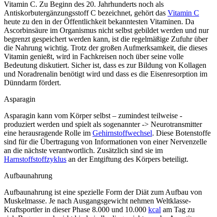
Vitamin C. Zu Beginn des 20. Jahrhunderts noch als
Antiskorbutergänzungsstoff C bezeichnet, gehört das
Vitamin C
heute zu den in der Öffentlichkeit bekanntesten Vitaminen. Da
Ascorbinsäure im Organismus nicht selbst gebildet werden und nur
begrenzt gespeichert werden kann, ist die regelmäßige Zufuhr über
die Nahrung wichtig. Trotz der großen Aufmerksamkeit, die dieses
Vitamin genießt, wird in Fachkreisen noch über seine volle
Bedeutung diskutiert. Sicher ist, dass es zur Bildung von Kollagen
und Noradrenalin benötigt wird und dass es die Eisenresorption im
Dünndarm fördert.
Asparagin
Asparagin kann vom Körper selbst – zumindest teilweise -
produziert werden und spielt als sogenannter -> Neurotransmitter
eine herausragende Rolle im
Gehirnstoffwechsel
. Diese Botenstoffe
sind für die Übertragung von Informationen von einer Nervenzelle
an die nächste verantwortlich. Zusätzlich sind sie im
Harnstoffstoffzyklus
an der Entgiftung des Körpers beteiligt.
Aufbaunahrung
Aufbaunahrung ist eine spezielle Form der Diät zum Aufbau von
Muskelmasse. Je nach Ausgangsgewicht nehmen Weltklasse-
Kraftsportler in dieser Phase 8.000 und 10.000
kcal
am Tag zu