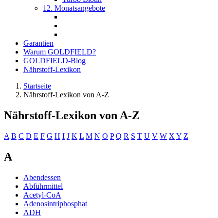
12. Monatsangebote
Garantien
Warum GOLDFIELD?
GOLDFIELD-Blog
Nährstoff-Lexikon
Startseite
Nährstoff-Lexikon von A-Z
Nährstoff-Lexikon von A-Z
A
B
C
D
E
F
G
H
I
J
K
L
M
N
O
P
Q
R
S
T
U
V
W
X
Y
Z
A
Abendessen
Abführmittel
Acetyl-CoA
Adenosintriphosphat
ADH