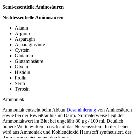
Semi-essentielle Aminosäuren
Nichtessentielle Aminosäuren
Alanin
Arginin
Asparagin
Asparaginsäure
Cystein
Glutamin
Glutaminsäure
Glycin
Histidin
Prolin
Serin
Tyrosin
Ammoniak
Ammoniak entsteht beim Abbau
Desaminierung
von Aminosäuren
sowie bei der Eiweißfäulnis im Darm. Normalerweise liegt der
Ammoniakwert im Blut bei ungefähr 80 µg / 100 ml. Deutlich
höhere Werte wirken toxisch auf das Nervensystem. In der Leber
wird aus Ammoniak und Kohlendioxid Harnstoff synthetisiert, der
dann ausgeschieden werden kann.