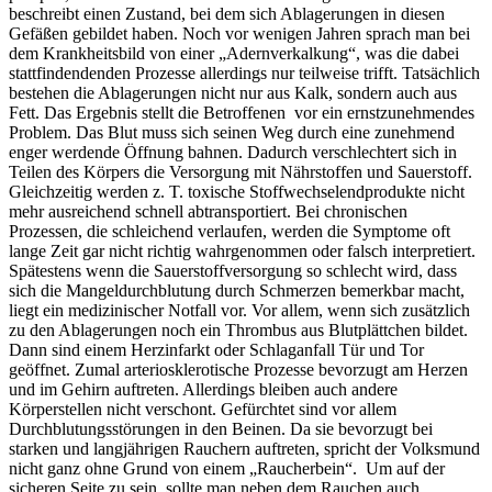
beschreibt einen Zustand, bei dem sich Ablagerungen in diesen
Gefäßen gebildet haben. Noch vor wenigen Jahren sprach man bei
dem Krankheitsbild von einer „Adernverkalkung“, was die dabei
stattfindendenden Prozesse allerdings nur teilweise trifft. Tatsächlich
bestehen die Ablagerungen nicht nur aus Kalk, sondern auch aus
Fett. Das Ergebnis stellt die Betroffenen vor ein ernstzunehmendes
Problem. Das Blut muss sich seinen Weg durch eine zunehmend
enger werdende Öffnung bahnen. Dadurch verschlechtert sich in
Teilen des Körpers die Versorgung mit Nährstoffen und Sauerstoff.
Gleichzeitig werden z. T. toxische Stoffwechselendprodukte nicht
mehr ausreichend schnell abtransportiert. Bei chronischen
Prozessen, die schleichend verlaufen, werden die Symptome oft
lange Zeit gar nicht richtig wahrgenommen oder falsch interpretiert.
Spätestens wenn die Sauerstoffversorgung so schlecht wird, dass
sich die Mangeldurchblutung durch Schmerzen bemerkbar macht,
liegt ein medizinischer Notfall vor. Vor allem, wenn sich zusätzlich
zu den Ablagerungen noch ein Thrombus aus Blutplättchen bildet.
Dann sind einem Herzinfarkt oder Schlaganfall Tür und Tor
geöffnet. Zumal arteriosklerotische Prozesse bevorzugt am Herzen
und im Gehirn auftreten. Allerdings bleiben auch andere
Körperstellen nicht verschont. Gefürchtet sind vor allem
Durchblutungsstörungen in den Beinen. Da sie bevorzugt bei
starken und langjährigen Rauchern auftreten, spricht der Volksmund
nicht ganz ohne Grund von einem „Raucherbein“. Um auf der
sicheren Seite zu sein, sollte man neben dem Rauchen auch