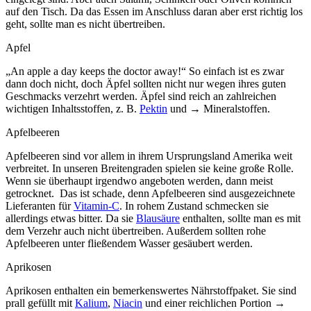
auf den Tisch. Da das Essen im Anschluss daran aber erst richtig los
geht, sollte man es nicht übertreiben.
Apfel
„An apple a day keeps the doctor away!“ So einfach ist es zwar
dann doch nicht, doch Äpfel sollten nicht nur wegen ihres guten
Geschmacks verzehrt werden. Äpfel sind reich an zahlreichen
wichtigen Inhaltsstoffen, z. B.
Pektin
und → Mineralstoffen.
Apfelbeeren
Apfelbeeren sind vor allem in ihrem Ursprungsland Amerika weit
verbreitet. In unseren Breitengraden spielen sie keine große Rolle.
Wenn sie überhaupt irgendwo angeboten werden, dann meist
getrocknet. Das ist schade, denn Apfelbeeren sind ausgezeichnete
Lieferanten für
Vitamin-C
. In rohem Zustand schmecken sie
allerdings etwas bitter. Da sie
Blausäure
enthalten, sollte man es mit
dem Verzehr auch nicht übertreiben. Außerdem sollten rohe
Apfelbeeren unter fließendem Wasser gesäubert werden.
Aprikosen
Aprikosen enthalten ein bemerkenswertes Nährstoffpaket. Sie sind
prall gefüllt mit
Kalium
,
Niacin
und einer reichlichen Portion →