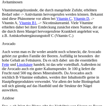
Avitaminosen
Vitaminmangelzustände, die durch mangelnde Zufuhr, erhöhten
Bedarf oder -> Antivitamin hervorgerufen werden können. Bekannt
sind diese Phänomene vor allem bei
Vitamin C
,
Vitamin D
, ->
Vitamin A,
Vitamin B1
, -> Nicotinsäureamid. Viele Vitamine
erhielten daher bei ihrer Entdeckung zunächst einen Namen, der an
die durch ihren Mangel hervorgerufene Krankheit angelehnt war,
z.B. Antiskorbutergänzungsstoff C (Vitamin C.)
Avocado
Auch wenn man es ihr weder ansieht noch schmeckt, die Avocado
gehört zur großen Familie der Beeren. Auffällig ist besonders der
hohe Gehalt an Fettsäuren. Da es sich dabei um die essentiellen
Fette
und
Linolsäure
handelt, ist das sehr vorteilhaft. Außerdem ist
die Avocado auch ein guter Kaliumspender. Je 100 g liefert die
Frucht rund 500 mg dieses Mineralstoffs. Da Avocados auch
reichlich B-Vitamine enthalten, werden ihre Inhaltsstoffe gerne in
Hautpflegeprodukten verwendet. Vor allem der hohe Biotingehalt
soll sich günstig auf das Hautbild und die Struktur der Nägel
auswirken.
Azidose