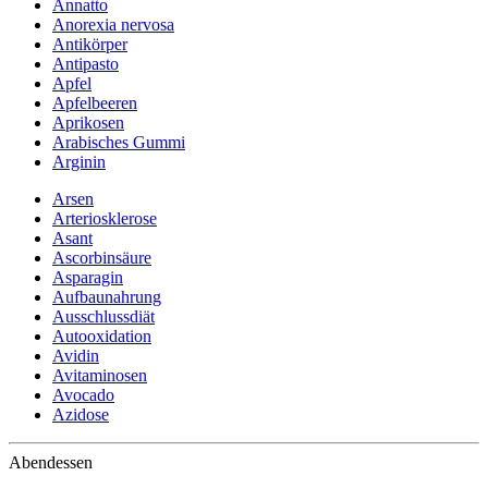
Annatto
Anorexia nervosa
Antikörper
Antipasto
Apfel
Apfelbeeren
Aprikosen
Arabisches Gummi
Arginin
Arsen
Arteriosklerose
Asant
Ascorbinsäure
Asparagin
Aufbaunahrung
Ausschlussdiät
Autooxidation
Avidin
Avitaminosen
Avocado
Azidose
Abendessen