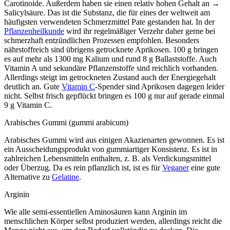
Carotinoide. Außerdem haben sie einen relativ hohen Gehalt an →
Salicylsäure. Das ist die Substanz, die für eines der weltweit am
häufigsten verwendeten Schmerzmittel Pate gestanden hat. In der
Pflanzenheilkunde
wird ihr regelmäßiger Verzehr daher gerne bei
schmerzhaft entzündlichen Prozessen empfohlen. Besonders
nährstoffreich sind übrigens getrocknete Aprikosen. 100 g bringen
es auf mehr als 1300 mg Kalium und rund 8 g Ballaststoffe. Auch
Vitamin A und sekundäre Pflanzenstoffe sind reichlich vorhanden.
Allerdings steigt im getrockneten Zustand auch der Energiegehalt
deutlich an. Gute
Vitamin C
-Spender sind Aprikosen dagegen leider
nicht. Selbst frisch gepflückt bringen es 100 g nur auf gerade einmal
9 g Vitamin C.
Arabisches Gummi (gummi arabicum)
Arabisches Gummi wird aus einigen Akazienarten gewonnen. Es ist
ein Ausscheidungsprodukt von gummiartiger Konsistenz. Es ist in
zahlreichen Lebensmitteln enthalten, z. B. als Verdickungsmittel
oder Überzug. Da es rein pflanzlich ist, ist es für
Veganer
eine gute
Alternative zu
Gelatine
.
Arginin
Wie alle semi-essentiellen Aminosäuren kann Arginin im
menschlichen Körper selbst produziert werden, allerdings reicht die