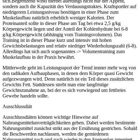
sich.Begrenzend wirkt hierbei allerdings nicht nur der Appetit,
sondern auch die Kapazität des Verdauungstraktes. Kraftsportler auf
niedrigerem Leistungsniveau benötigen in einer Phase zum
Muskelaufbau natürlich erheblich weniger Kalorien. Der
Proteinanteil sollte in dieser Phase am Tag bei etwa 2,5 g/kg
Körpergewicht liegen und der Anteil der Kohlenhydrate bei 6-8
g/kg Körpergewicht (abhängig vom Trainingsvolumen). Das
Training ist in dieser Phase kurz und intensiv mit hohen
Gewichtsbelastungen und relativ niedriger Wiederholungszahl (6-8).
Allerdings hat sich auch sogenanntes -> Volumentraining zum
Muskelaufbau in der Praxis bewährt.
Mittlerweile geht im Leistungssport der Trend immer mehr weg von
den radikalen Aufbauphasen, in denen dem Körper quasi Gewicht
aufgezwungen wird. Denn natürlich ist ein Teil dieses zusätzlichen
Gewichts Fett. Stattdessen strebt man eine langfristige
Gewichtszunahme an, bei der es sich vorwiegend um fettfreies
Gewebe handeln sollte.
Ausschlussdiät
Ausschlussdiäten können wichtige Hinweise auf
Nahrungsmittelunverträglichkeiten geben. Dabei werden bestimmte
Nahrungsmittel zunächst strikt aus der Ernährung gestrichen. Sobald
die Beschwerden nachlassen, werden die gemiedenen
Nahrungsmittel nach und nach wieder in den Speiseplan integriert,