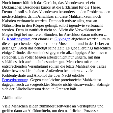
Noch immer hält sich das Gerücht, das Abendessen sei ein
Dickmacher. Besonders kurios ist die Erklärung für die These.
Demnach soll sich das Abendessen besonders an den Problemzonen
niederschlagen, da im Anschluss an diese Mahlzeit kaum noch
Kalorien verbraucht werden. Demnach müsste alles, was an
Nährstoffen in den Körper gelangt, sofort irgendwie verbraucht
werden. Dem ist natürlich nicht so. Allein die Verweildauer im
Magen liegt bei mehreren Stunden. Im Anschluss daran müssen z.
B.
Kohlenhydrate
erst einmal zu
Glykogen
abgebaut werden, um in
die entsprechenden Speicher in der Muskulatur und in der Leber zu
gelangen. Auch das benötigt seine Zeit. Es gibt allerdings tatsächlich
einige Gründe, die zumindest gegen ein allzu üppiges Abendessen
sprechen. Ein voller Magen arbeitet nicht nur ungern, mit ihm
schläft es sich auch nicht besonders gut. Menschen mit einer
entsprechenden Veranlagung sollten die letzte Mahlzeit des Tages
daher bewusst klein halten. Außerdem behindern zu viele
Kohlenhydrate und Alkohol die über Nacht erhöhte
Fettverbrennung
. Gegen eine leichte proteinreiche Mahlzeit ist
dagegen auch zu vorgerückter Stunde nichts einzuwenden. Solange
sich der Alkoholkonsum dabei in Grenzen hält.
Abführmittel
Viele Menschen leiden zumindest zeitweise an Verstopfung und
greifen dann zu Abführmitteln, um den natürlichen Prozess zu