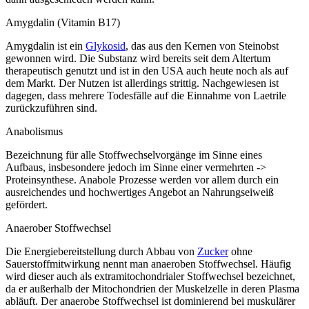
Amygdalin (Vitamin B17)
Amygdalin ist ein
Glykosid
, das aus den Kernen von Steinobst
gewonnen wird. Die Substanz wird bereits seit dem Altertum
therapeutisch genutzt und ist in den USA auch heute noch als auf
dem Markt. Der Nutzen ist allerdings strittig. Nachgewiesen ist
dagegen, dass mehrere Todesfälle auf die Einnahme von Laetrile
zurückzuführen sind.
Anabolismus
Bezeichnung für alle Stoffwechselvorgänge im Sinne eines
Aufbaus, insbesondere jedoch im Sinne einer vermehrten ->
Proteinsynthese. Anabole Prozesse werden vor allem durch ein
ausreichendes und hochwertiges Angebot an Nahrungseiweiß
gefördert.
Anaerober Stoffwechsel
Die Energiebereitstellung durch Abbau von
Zucker
ohne
Sauerstoffmitwirkung nennt man anaeroben Stoffwechsel. Häufig
wird dieser auch als extramitochondrialer Stoffwechsel bezeichnet,
da er außerhalb der Mitochondrien der Muskelzelle in deren Plasma
abläuft. Der anaerobe Stoffwechsel ist dominierend bei muskulärer