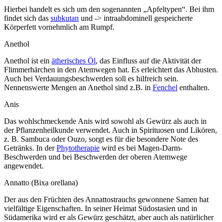
Hierbei handelt es sich um den sogenannten „Apfeltypen“. Bei ihm
findet sich das
subkutan
und -> intraabdominell gespeicherte
Körperfett vornehmlich am Rumpf.
Anethol
Anethol ist ein
ätherisches Öl
, das Einfluss auf die Aktivität der
Flimmerhärchen in den Atemwegen hat. Es erleichtert das Abhusten.
Auch bei Verdauungsbeschwerden soll es hilfreich sein.
Nennenswerte Mengen an Anethol sind z.B. in
Fenchel
enthalten.
Anis
Das wohlschmeckende Anis wird sowohl als Gewürz als auch in
der Pflanzenheilkunde verwendet. Auch in Spirituosen und Likören,
z. B. Sambuca oder Ouzo, sorgt es für die besondere Note des
Getränks. In der
Phytotherapie
wird es bei Magen-Darm-
Beschwerden und bei Beschwerden der oberen Atemwege
angewendet.
Annatto (Bixa orellana)
Der aus den Früchten des Annattostrauchs gewonnene Samen hat
vielfältige Eigenschaften. In seiner Heimat Südostasien und in
Südamerika wird er als Gewürz geschätzt, aber auch als natürlicher