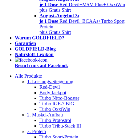
je 1 Dose
Red Devil+MSM Plus+ OxxiWin
plus Gratis Shirt
August-Angebot 3:
je 1 Dose
Red Devil+BCAAs+Turbo Sport
Protein
plus Gratis Shirt
Warum GOLDFIELD?
Garantien
GOLDFIELD-Blog
Nährstoff-Lexikon
Besuch uns auf Facebook
Alle Produkte
1. Leistungs-Steigerung
Red-Devil
Body Jackpot
Turbo Nitro-Booster
Turbo IGF-7 BIG
Turbo OxxiWin
2. Muskel-Aufbau
Turbo Protostrol
Turbo Tribu-Stack III
3. Protein
Turbo Sport-Protein