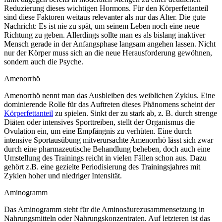
Reduzierung dieses wichtigen Hormons. Für den Körperfettanteil
sind diese Faktoren weitaus relevanter als nur das Alter. Die gute
Nachricht: Es ist nie zu spät, um seinem Leben noch eine neue
Richtung zu geben. Allerdings sollte man es als bislang inaktiver
Mensch gerade in der Anfangsphase langsam angehen lassen. Nicht
nur der Körper muss sich an die neue Herausforderung gewöhnen,
sondern auch die Psyche.
Amenorrhö
Amenorrhö nennt man das Ausbleiben des weiblichen Zyklus. Eine
dominierende Rolle für das Auftreten dieses Phänomens scheint der
Körperfettanteil
zu spielen. Sinkt der zu stark ab, z. B. durch strenge
Diäten oder intensives Sporttreiben, stellt der Organismus die
Ovulation ein, um eine Empfängnis zu verhüten. Eine durch
intensive Sportausübung mitverursachte Amenorrhö lässt sich zwar
durch eine pharmazeutische Behandlung beheben, doch auch eine
Umstellung des Trainings reicht in vielen Fällen schon aus. Dazu
gehört z.B. eine gezielte Periodisierung des Trainingsjahres mit
Zyklen hoher und niedriger Intensität.
Aminogramm
Das Aminogramm steht für die Aminosäurezusammensetzung in
Nahrungsmitteln oder Nahrungskonzentraten. Auf letzteren ist das