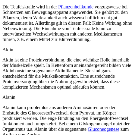
Die Teufelskralle wird in der
Pflanzenheilkunde
vorzugsweise bei
Schmerzen am Bewegungsapparat angewendet. Sie gehört zu den
Pflanzen, deren Wirksamkeit auch wissenschaftlich recht gut
dokumentiert ist. Allerdings gilt in diesem Fall: Keine Wirkung ohne
Nebenwirkung. Die Einnahme von Teufelskralle kann zu
unerwünschten Wechselwirkungen mit anderen Medikamenten
führen, z.B. einem Mittel zur Blutverdünnung.
Aktin
Aktin ist eine Proteinverbindung, die eine wichtige Rolle innerhalb
der Muskelzelle spielt. In Kettenform aneinandergereiht bilden viele
Aktinbausteine sogenannte Aktinfilamente. Sie sind ganz
entscheidend für die Muskelkontraktion. Eine ausreichende
Proteinversorgung über die Nahrung gewährleistet, dass diese
komplizierten Mechanismen optimal ablaufen können.
Alanin
Alanin kann problemlos aus anderen Aminosäuren oder der
Endstufe des Glucosestoffwechsel, dem Pyruvat, im Körper
produziert werden. Die enge Bindung an den Energiestoffwechsel
funktioniert auch umgekehrt. Bei einem Glykogenmangel nutzt der
Organismus u.a. Alanin über die sogenannte
Gluconeogenese
zum
Aufbau von Zucker.