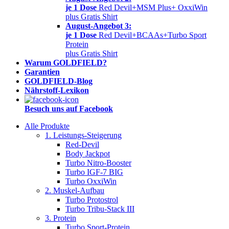
je 1 Dose
Red Devil+MSM Plus+ OxxiWin
plus Gratis Shirt
August-Angebot 3:
je 1 Dose
Red Devil+BCAAs+Turbo Sport
Protein
plus Gratis Shirt
Warum GOLDFIELD?
Garantien
GOLDFIELD-Blog
Nährstoff-Lexikon
Besuch uns auf Facebook
Alle Produkte
1. Leistungs-Steigerung
Red-Devil
Body Jackpot
Turbo Nitro-Booster
Turbo IGF-7 BIG
Turbo OxxiWin
2. Muskel-Aufbau
Turbo Protostrol
Turbo Tribu-Stack III
3. Protein
Turbo Sport-Protein