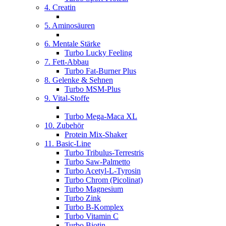
4. Creatin
5. Aminosäuren
6. Mentale Stärke
Turbo Lucky Feeling
7. Fett-Abbau
Turbo Fat-Burner Plus
8. Gelenke & Sehnen
Turbo MSM-Plus
9. Vital-Stoffe
Turbo Mega-Maca XL
10. Zubehör
Protein Mix-Shaker
11. Basic-Line
Turbo Tribulus-Terrestris
Turbo Saw-Palmetto
Turbo Acetyl-L-Tyrosin
Turbo Chrom (Picolinat)
Turbo Magnesium
Turbo Zink
Turbo B-Komplex
Turbo Vitamin C
Turbo Biotin