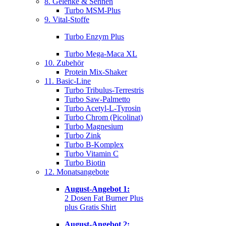
8. Gelenke & Sehnen
Turbo MSM-Plus
9. Vital-Stoffe
Turbo Enzym Plus
Turbo Mega-Maca XL
10. Zubehör
Protein Mix-Shaker
11. Basic-Line
Turbo Tribulus-Terrestris
Turbo Saw-Palmetto
Turbo Acetyl-L-Tyrosin
Turbo Chrom (Picolinat)
Turbo Magnesium
Turbo Zink
Turbo B-Komplex
Turbo Vitamin C
Turbo Biotin
12. Monatsangebote
August-Angebot 1:
2 Dosen Fat Burner Plus
plus Gratis Shirt
August-Angebot 2: