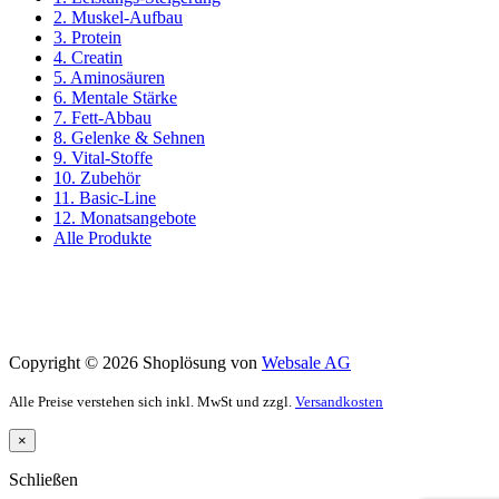
2. Muskel-Aufbau
3. Protein
4. Creatin
5. Aminosäuren
6. Mentale Stärke
7. Fett-Abbau
8. Gelenke & Sehnen
9. Vital-Stoffe
10. Zubehör
11. Basic-Line
12. Monatsangebote
Alle Produkte
Copyright © 2026 Shoplösung von
Websale AG
Alle Preise verstehen sich inkl. MwSt und zzgl.
Versandkosten
×
Schließen