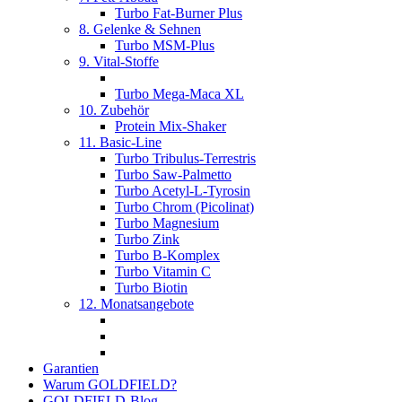
Turbo Fat-Burner Plus
8. Gelenke & Sehnen
Turbo MSM-Plus
9. Vital-Stoffe
Turbo Mega-Maca XL
10. Zubehör
Protein Mix-Shaker
11. Basic-Line
Turbo Tribulus-Terrestris
Turbo Saw-Palmetto
Turbo Acetyl-L-Tyrosin
Turbo Chrom (Picolinat)
Turbo Magnesium
Turbo Zink
Turbo B-Komplex
Turbo Vitamin C
Turbo Biotin
12. Monatsangebote
Garantien
Warum GOLDFIELD?
GOLDFIELD-Blog