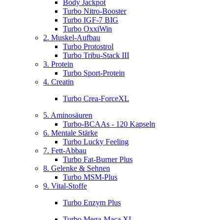
Body Jackpot
Turbo Nitro-Booster
Turbo IGF-7 BIG
Turbo OxxiWin
2. Muskel-Aufbau
Turbo Protostrol
Turbo Tribu-Stack III
3. Protein
Turbo Sport-Protein
4. Creatin
Turbo Crea-ForceXL
5. Aminosäuren
Turbo-BCAAs - 120 Kapseln
6. Mentale Stärke
Turbo Lucky Feeling
7. Fett-Abbau
Turbo Fat-Burner Plus
8. Gelenke & Sehnen
Turbo MSM-Plus
9. Vital-Stoffe
Turbo Enzym Plus
Turbo Mega-Maca XL