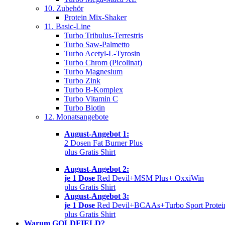
10. Zubehör
Protein Mix-Shaker
11. Basic-Line
Turbo Tribulus-Terrestris
Turbo Saw-Palmetto
Turbo Acetyl-L-Tyrosin
Turbo Chrom (Picolinat)
Turbo Magnesium
Turbo Zink
Turbo B-Komplex
Turbo Vitamin C
Turbo Biotin
12. Monatsangebote
August-Angebot 1:
2 Dosen Fat Burner Plus
plus Gratis Shirt
August-Angebot 2:
je 1 Dose
Red Devil+MSM Plus+ OxxiWin
plus Gratis Shirt
August-Angebot 3:
je 1 Dose
Red Devil+BCAAs+Turbo Sport Protei
plus Gratis Shirt
Warum GOLDFIELD?