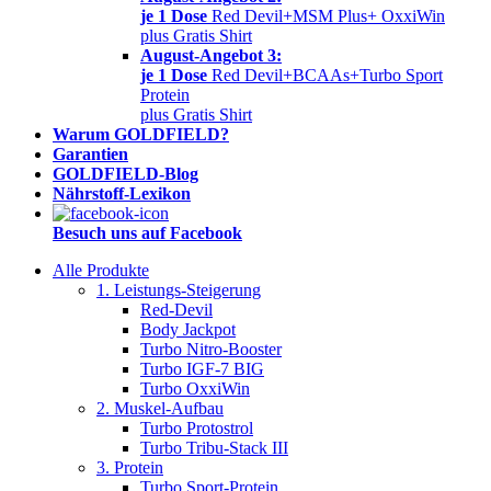
je 1 Dose
Red Devil+MSM Plus+ OxxiWin
plus Gratis Shirt
August-Angebot 3:
je 1 Dose
Red Devil+BCAAs+Turbo Sport
Protein
plus Gratis Shirt
Warum GOLDFIELD?
Garantien
GOLDFIELD-Blog
Nährstoff-Lexikon
Besuch uns auf Facebook
Alle Produkte
1. Leistungs-Steigerung
Red-Devil
Body Jackpot
Turbo Nitro-Booster
Turbo IGF-7 BIG
Turbo OxxiWin
2. Muskel-Aufbau
Turbo Protostrol
Turbo Tribu-Stack III
3. Protein
Turbo Sport-Protein