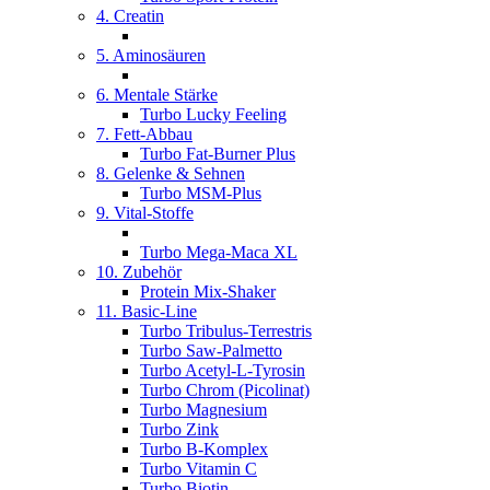
4. Creatin
5. Aminosäuren
6. Mentale Stärke
Turbo Lucky Feeling
7. Fett-Abbau
Turbo Fat-Burner Plus
8. Gelenke & Sehnen
Turbo MSM-Plus
9. Vital-Stoffe
Turbo Mega-Maca XL
10. Zubehör
Protein Mix-Shaker
11. Basic-Line
Turbo Tribulus-Terrestris
Turbo Saw-Palmetto
Turbo Acetyl-L-Tyrosin
Turbo Chrom (Picolinat)
Turbo Magnesium
Turbo Zink
Turbo B-Komplex
Turbo Vitamin C
Turbo Biotin