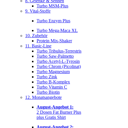
8. Gelenke & Sehnen
Turbo MSM-Plus
9. Vital-Stoffe
Turbo Enzym Plus
Turbo Mega-Maca XL
10. Zubehör
Protein Mix-Shaker
11. Basic-Line
Turbo Tribulus-Terrestris
Turbo Saw-Palmetto
Turbo Acetyl-L-Tyrosin
Turbo Chrom (Picolinat)
Turbo Magnesium
Turbo Zink
Turbo B-Komplex
Turbo Vitamin C
Turbo Biotin
12. Monatsangebote
August-Angebot 1:
2 Dosen Fat Burner Plus
plus Gratis Shirt
August-Angebot 2: