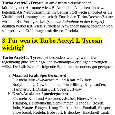
Turbo Acetyl-L-Tyrosin
ist am Aufbau verschiedener
körpereigener Hormone wie z.B. Adrenalin, Noradrenalin usw.
beteiligt. Als Neurotransmitter im Gehirn-Stoffwechsel fördert es die
Vitalität und Leistungsbereitschaft. Durch den Turbo-Booster-Zusatz
wird die Bio-Verfügbarkeit
(schnelle Aufnahme in den Körper)
deutlich verbessert. Viele zufriedene Anwender(innen) sprechen von
sehr positiven Erfahrungen mit diesem Produkt.
3. Für wen ist Turbo Acetyl-L-Tyrosin
wichtig?
Turbo Acetyl-L-Tyrosin
ist besonders wichtig, wenn Du
regelmäßig gute Trainings- und Wettkampf-Leistungen erbringen
willst. Deshalb ist es für folgende Sportarten besonders gut geeignet:
Maximal-Kraft Sportler
(innen)
Für mehr Muskel-Wachstum und Kraft. z.B. bei:
Bodybuilding, Gewichtheben, Powerlifting, Kugelstoßen,
Hammerwurf, Diskuswurf, Speerwurf usw.
Kraft-Ausdauer Sportler
(innen)
Für mehr Kraft und Ausdauer. z.B. bei: Fitness, Fußball,
Triathlon, Leichtathletik, Schwimmen, Handball, Boxen,
Judo, Karate, Ringen, Kung-Fu, American-Football, Skisport,
Snowboard, Rodeln, Bobsport, Eishockey, Eisschnell-Lauf,