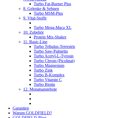
Turbo Fat-Burner Plus
8. Gelenke & Sehnen
Turbo MSM-Plus
9. Vital-Stoffe
Turbo Mega-Maca XL
10. Zubehör
Protein Mix-Shaker
11. Basic-Line
Turbo Tribulus-Terrestris
Turbo Saw-Palmetto
Turbo Acetyl-L-Tyrosin
Turbo Chrom (Picolinat)
Turbo Magnesium
Turbo Zink
Turbo B-Komplex
Turbo Vitamin C
Turbo Biotin
12. Monatsangebote
Garantien
Warum GOLDFIELD?
GOLDFIELD-Blog