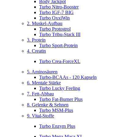
Body Jackpot
Turbo Nitro-Booster
Turbo IGF-7 BIG
Turbo OxxiWin
2. Muskel-Aufbau
Turbo Protostrol
Turbo Tribu-Stack III
3. Protein
Turbo Sport-Protein
4. Creatin
Turbo Crea-ForceXL
5. Aminosäuren
Turbo-BCAAs - 120 Kapseln
6. Mentale Stärke
Turbo Lucky Feeling
7. Fett-Abbau
Turbo Fat-Burner Plus
8. Gelenke & Sehnen
Turbo MSM-Plus
9. Vital-Stoffe
Turbo Enzym Plus
Turbo Mega-Maca XL