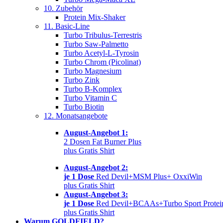
10. Zubehör
Protein Mix-Shaker
11. Basic-Line
Turbo Tribulus-Terrestris
Turbo Saw-Palmetto
Turbo Acetyl-L-Tyrosin
Turbo Chrom (Picolinat)
Turbo Magnesium
Turbo Zink
Turbo B-Komplex
Turbo Vitamin C
Turbo Biotin
12. Monatsangebote
August-Angebot 1:
2 Dosen Fat Burner Plus
plus Gratis Shirt
August-Angebot 2:
je 1 Dose
Red Devil+MSM Plus+ OxxiWin
plus Gratis Shirt
August-Angebot 3:
je 1 Dose
Red Devil+BCAAs+Turbo Sport Protei
plus Gratis Shirt
Warum GOLDFIELD?