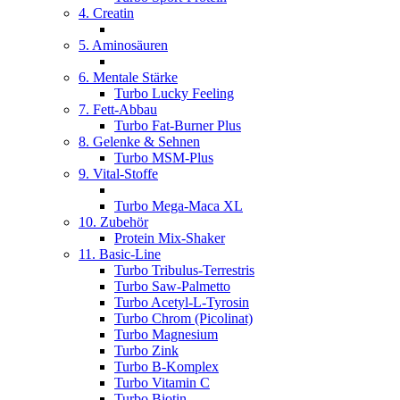
4. Creatin
5. Aminosäuren
6. Mentale Stärke
Turbo Lucky Feeling
7. Fett-Abbau
Turbo Fat-Burner Plus
8. Gelenke & Sehnen
Turbo MSM-Plus
9. Vital-Stoffe
Turbo Mega-Maca XL
10. Zubehör
Protein Mix-Shaker
11. Basic-Line
Turbo Tribulus-Terrestris
Turbo Saw-Palmetto
Turbo Acetyl-L-Tyrosin
Turbo Chrom (Picolinat)
Turbo Magnesium
Turbo Zink
Turbo B-Komplex
Turbo Vitamin C
Turbo Biotin