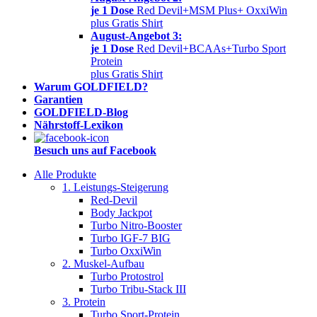
je 1 Dose
Red Devil+MSM Plus+ OxxiWin
plus Gratis Shirt
August-Angebot 3:
je 1 Dose
Red Devil+BCAAs+Turbo Sport
Protein
plus Gratis Shirt
Warum GOLDFIELD?
Garantien
GOLDFIELD-Blog
Nährstoff-Lexikon
Besuch uns auf Facebook
Alle Produkte
1. Leistungs-Steigerung
Red-Devil
Body Jackpot
Turbo Nitro-Booster
Turbo IGF-7 BIG
Turbo OxxiWin
2. Muskel-Aufbau
Turbo Protostrol
Turbo Tribu-Stack III
3. Protein
Turbo Sport-Protein