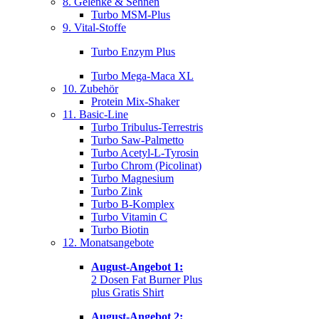
8. Gelenke & Sehnen
Turbo MSM-Plus
9. Vital-Stoffe
Turbo Enzym Plus
Turbo Mega-Maca XL
10. Zubehör
Protein Mix-Shaker
11. Basic-Line
Turbo Tribulus-Terrestris
Turbo Saw-Palmetto
Turbo Acetyl-L-Tyrosin
Turbo Chrom (Picolinat)
Turbo Magnesium
Turbo Zink
Turbo B-Komplex
Turbo Vitamin C
Turbo Biotin
12. Monatsangebote
August-Angebot 1:
2 Dosen Fat Burner Plus
plus Gratis Shirt
August-Angebot 2: