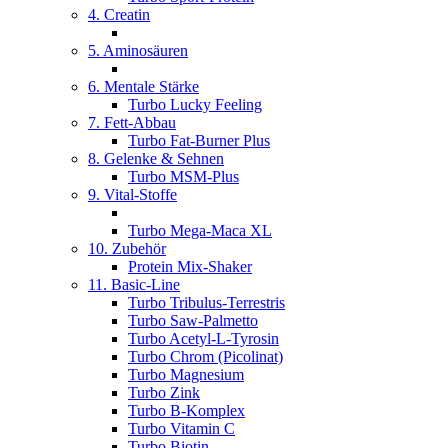
4. Creatin
5. Aminosäuren
6. Mentale Stärke
Turbo Lucky Feeling
7. Fett-Abbau
Turbo Fat-Burner Plus
8. Gelenke & Sehnen
Turbo MSM-Plus
9. Vital-Stoffe
Turbo Mega-Maca XL
10. Zubehör
Protein Mix-Shaker
11. Basic-Line
Turbo Tribulus-Terrestris
Turbo Saw-Palmetto
Turbo Acetyl-L-Tyrosin
Turbo Chrom (Picolinat)
Turbo Magnesium
Turbo Zink
Turbo B-Komplex
Turbo Vitamin C
Turbo Biotin