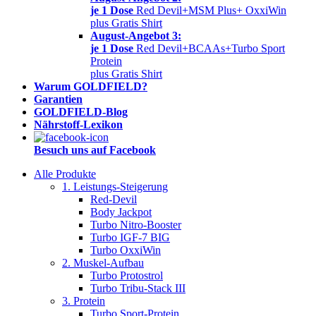
je 1 Dose
Red Devil+MSM Plus+ OxxiWin
plus Gratis Shirt
August-Angebot 3:
je 1 Dose
Red Devil+BCAAs+Turbo Sport
Protein
plus Gratis Shirt
Warum GOLDFIELD?
Garantien
GOLDFIELD-Blog
Nährstoff-Lexikon
Besuch uns auf Facebook
Alle Produkte
1. Leistungs-Steigerung
Red-Devil
Body Jackpot
Turbo Nitro-Booster
Turbo IGF-7 BIG
Turbo OxxiWin
2. Muskel-Aufbau
Turbo Protostrol
Turbo Tribu-Stack III
3. Protein
Turbo Sport-Protein