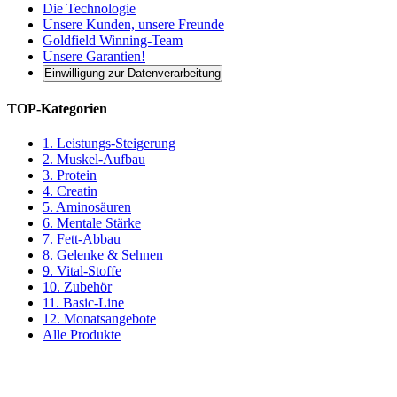
Die Technologie
Unsere Kunden, unsere Freunde
Goldfield Winning-Team
Unsere Garantien!
Einwilligung zur Datenverarbeitung
TOP-Kategorien
1. Leistungs-Steigerung
2. Muskel-Aufbau
3. Protein
4. Creatin
5. Aminosäuren
6. Mentale Stärke
7. Fett-Abbau
8. Gelenke & Sehnen
9. Vital-Stoffe
10. Zubehör
11. Basic-Line
12. Monatsangebote
Alle Produkte