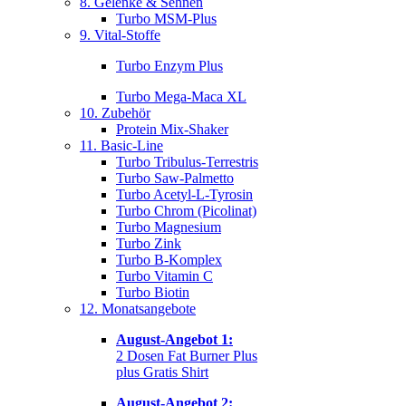
8. Gelenke & Sehnen
Turbo MSM-Plus
9. Vital-Stoffe
Turbo Enzym Plus
Turbo Mega-Maca XL
10. Zubehör
Protein Mix-Shaker
11. Basic-Line
Turbo Tribulus-Terrestris
Turbo Saw-Palmetto
Turbo Acetyl-L-Tyrosin
Turbo Chrom (Picolinat)
Turbo Magnesium
Turbo Zink
Turbo B-Komplex
Turbo Vitamin C
Turbo Biotin
12. Monatsangebote
August-Angebot 1:
2 Dosen Fat Burner Plus
plus Gratis Shirt
August-Angebot 2: