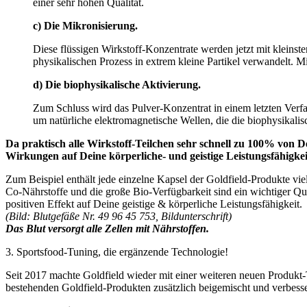
einer sehr hohen Qualität.
c) Die Mikronisierung.
Diese flüssigen Wirkstoff-Konzentrate werden jetzt mit kleinst
physikalischen Prozess in extrem kleine Partikel verwandelt. 
d) Die biophysikalische Aktivierung.
Zum Schluss wird das Pulver-Konzentrat in einem letzten Verfa
um natürliche elektromagnetische Wellen, die die biophysikali
Da praktisch alle Wirkstoff-Teilchen sehr schnell zu 100% von 
Wirkungen auf Deine körperliche- und geistige Leistungsfähigkei
Zum Beispiel enthält jede einzelne Kapsel der Goldfield-Produkte vie
Co-Nährstoffe und die große Bio-Verfügbarkeit sind ein wichtiger Qu
positiven Effekt auf Deine geistige & körperliche Leistungsfähigkeit.
(Bild: Blutgefäße Nr. 49 96 45 753, Bildunterschrift)
Das Blut versorgt alle Zellen mit Nährstoffen.
3. Sportsfood-Tuning, die ergänzende Technologie!
Seit 2017 machte Goldfield wieder mit einer weiteren neuen Produkt-
bestehenden Goldfield-Produkten zusätzlich beigemischt und verbess