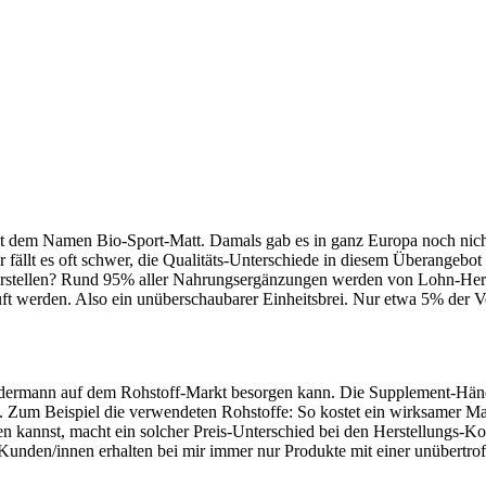
mit dem Namen Bio-Sport-Matt. Damals gab es in ganz Europa noch nich
llt es oft schwer, die Qualitäts-Unterschiede in diesem Überangebot 
 herstellen? Rund 95% aller Nahrungsergänzungen werden von Lohn-Hers
uft werden. Also ein unüberschaubarer Einheitsbrei. Nur etwa 5% der Ve
 jedermann auf dem Rohstoff-Markt besorgen kann. Die Supplement-Hän
cke. Zum Beispiel die verwendeten Rohstoffe: So kostet ein wirksamer M
n kannst, macht ein solcher Preis-Unterschied bei den Herstellungs-K
nden/innen erhalten bei mir immer nur Produkte mit einer unübertroff