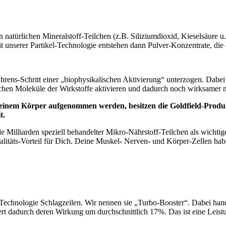
en natürlichen Mineralstoff-Teilchen (z.B. Siliziumdioxid, Kieselsäure
Mit unserer Partikel-Technologie entstehen dann Pulver-Konzentrate, di
hrens-Schritt einer „biophysikalischen Aktivierung“ unterzogen. Dabe
schen Moleküle der Wirkstoffe aktivieren und dadurch noch wirksamer ma
Deinem Körper aufgenommen werden, besitzen die Goldfield-Produkt
t.
le Milliarden speziell behandelter Mikro-Nährstoff-Teilchen als wicht
alitäts-Vorteil für Dich. Deine Muskel- Nerven- und Körper-Zellen hab
Technologie Schlagzeilen. Wir nennen sie „Turbo-Booster“. Dabei hand
ert dadurch deren Wirkung um durchschnittlich 17%. Das ist eine Leis