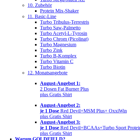
10. Zubehör
Protein Mix-Shaker
11. Basic-Line
Turbo Tribulus-Terrestris
Turbo Saw-Palmetto
Turbo Acetyl-L-Tyrosin
Turbo Chrom (Picolinat)
Turbo Magnesium
Turbo Zink
Turbo B-Komplex
Turbo Vitamin C
Turbo Biotin
12. Monatsangebote
August-Angebot 1:
2 Dosen Fat Burner Plus
plus Gratis Shirt
August-Angebot 2:
je 1 Dose
Red Devil+MSM Plus+ OxxiWin
plus Gratis Shirt
August-Angebot 3:
je 1 Dose
Red Devil+BCAAs+Turbo Sport Protei
plus Gratis Shirt
Warum GOLDFIELD?