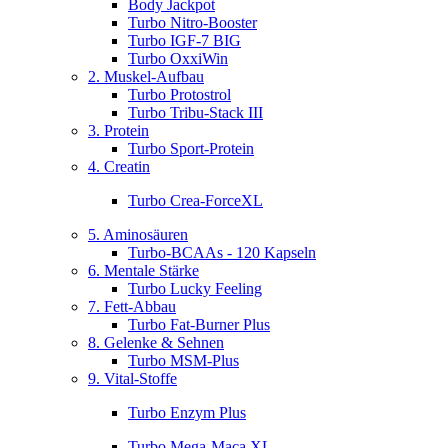
Body Jackpot
Turbo Nitro-Booster
Turbo IGF-7 BIG
Turbo OxxiWin
2. Muskel-Aufbau
Turbo Protostrol
Turbo Tribu-Stack III
3. Protein
Turbo Sport-Protein
4. Creatin
Turbo Crea-ForceXL
5. Aminosäuren
Turbo-BCAAs - 120 Kapseln
6. Mentale Stärke
Turbo Lucky Feeling
7. Fett-Abbau
Turbo Fat-Burner Plus
8. Gelenke & Sehnen
Turbo MSM-Plus
9. Vital-Stoffe
Turbo Enzym Plus
Turbo Mega-Maca XL