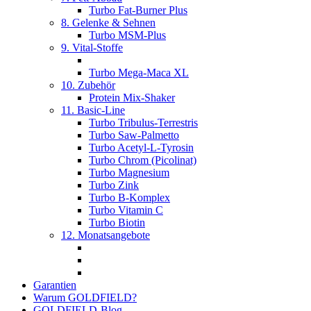
Turbo Fat-Burner Plus
8. Gelenke & Sehnen
Turbo MSM-Plus
9. Vital-Stoffe
Turbo Mega-Maca XL
10. Zubehör
Protein Mix-Shaker
11. Basic-Line
Turbo Tribulus-Terrestris
Turbo Saw-Palmetto
Turbo Acetyl-L-Tyrosin
Turbo Chrom (Picolinat)
Turbo Magnesium
Turbo Zink
Turbo B-Komplex
Turbo Vitamin C
Turbo Biotin
12. Monatsangebote
Garantien
Warum GOLDFIELD?
GOLDFIELD-Blog