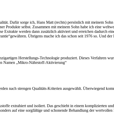
ät. Dafür sorge ich, Hans Matt (rechts) persönlich mit meinem Sohn Pa
meiner Produkte selbst. Zusammen mit meinem Sohn habe ich eine weltwe
iese Extrakte werden dann zusätzlich aktiviert und erreichen dadurch e
tie“gewähren. Übrigens mache ich das schon seit 1976 so. Und der Er
inzigartigen Herstellungs-Technologie produziert. Dieses Verfahren w
 den Namen „Mikro-Nährstoff-Aktivierung“
werden nach strengen Qualitäts-Kriterien ausgewählt. Überwiegend ko
stoffe extrahiert und isoliert. Das geschieht in einem komplizierten u
onders auf eine sorgfältige und schonende Behandlung der wertvollen Ro