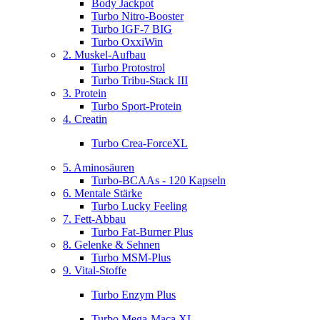
Body Jackpot
Turbo Nitro-Booster
Turbo IGF-7 BIG
Turbo OxxiWin
2. Muskel-Aufbau
Turbo Protostrol
Turbo Tribu-Stack III
3. Protein
Turbo Sport-Protein
4. Creatin
Turbo Crea-ForceXL
5. Aminosäuren
Turbo-BCAAs - 120 Kapseln
6. Mentale Stärke
Turbo Lucky Feeling
7. Fett-Abbau
Turbo Fat-Burner Plus
8. Gelenke & Sehnen
Turbo MSM-Plus
9. Vital-Stoffe
Turbo Enzym Plus
Turbo Mega-Maca XL