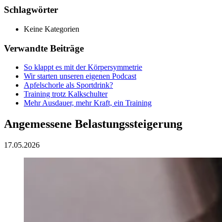
Schlagwörter
Keine Kategorien
Verwandte Beiträge
So klappt es mit der Körpersymmetrie
Wir starten unseren eigenen Podcast
Apfelschorle als Sportdrink?
Training trotz Kalkschulter
Mehr Ausdauer, mehr Kraft, ein Training
Angemessene Belastungssteigerung
17.05.2026