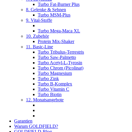
Turbo Fat-Burner Plus
8. Gelenke & Sehnen
Turbo MSM-Plus
9. Vital-Stoffe
Turbo Mega-Maca XL
10. Zubehör
Protein Mix-Shaker
11. Basic-Line
Turbo Tribulus-Terrestris
Turbo Saw-Palmetto
Turbo Acetyl-L-Tyrosin
Turbo Chrom (Picolinat)
Turbo Magnesium
Turbo Zink
Turbo B-Komplex
Turbo Vitamin C
Turbo Biotin
12. Monatsangebote
Garantien
Warum GOLDFIELD?
GOLDFIELD-Blog