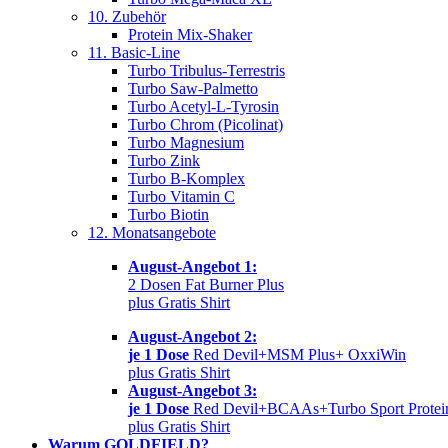
10. Zubehör
Protein Mix-Shaker
11. Basic-Line
Turbo Tribulus-Terrestris
Turbo Saw-Palmetto
Turbo Acetyl-L-Tyrosin
Turbo Chrom (Picolinat)
Turbo Magnesium
Turbo Zink
Turbo B-Komplex
Turbo Vitamin C
Turbo Biotin
12. Monatsangebote
August-Angebot 1:
2 Dosen Fat Burner Plus
plus Gratis Shirt
August-Angebot 2:
je 1 Dose
Red Devil+MSM Plus+ OxxiWin
plus Gratis Shirt
August-Angebot 3:
je 1 Dose
Red Devil+BCAAs+Turbo Sport Protei
plus Gratis Shirt
Warum GOLDFIELD?