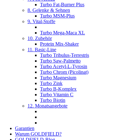
Turbo Fat-Burner Plus
8. Gelenke & Sehnen
Turbo MSM-Plus
9. Vital-Stoffe
Turbo Mega-Maca XL
10. Zubehör
Protein Mix-Shaker
11. Basic-Line
Turbo Tribulus-Terrestris
Turbo Saw-Palmetto
Turbo Acetyl-L-Tyrosin
Turbo Chrom (Picolinat)
Turbo Magnesium
Turbo Zink
Turbo B-Komplex
Turbo Vitamin C
Turbo Biotin
12. Monatsangebote
Garantien
Warum GOLDFIELD?
GOLDFIELD-Blog