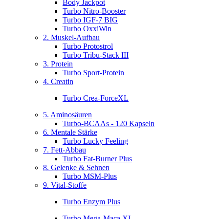
Body Jackpot
Turbo Nitro-Booster
Turbo IGF-7 BIG
Turbo OxxiWin
2. Muskel-Aufbau
Turbo Protostrol
Turbo Tribu-Stack III
3. Protein
Turbo Sport-Protein
4. Creatin
Turbo Crea-ForceXL
5. Aminosäuren
Turbo-BCAAs - 120 Kapseln
6. Mentale Stärke
Turbo Lucky Feeling
7. Fett-Abbau
Turbo Fat-Burner Plus
8. Gelenke & Sehnen
Turbo MSM-Plus
9. Vital-Stoffe
Turbo Enzym Plus
Turbo Mega-Maca XL