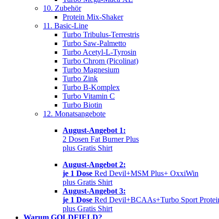
10. Zubehör
Protein Mix-Shaker
11. Basic-Line
Turbo Tribulus-Terrestris
Turbo Saw-Palmetto
Turbo Acetyl-L-Tyrosin
Turbo Chrom (Picolinat)
Turbo Magnesium
Turbo Zink
Turbo B-Komplex
Turbo Vitamin C
Turbo Biotin
12. Monatsangebote
August-Angebot 1:
2 Dosen Fat Burner Plus
plus Gratis Shirt
August-Angebot 2:
je 1 Dose
Red Devil+MSM Plus+ OxxiWin
plus Gratis Shirt
August-Angebot 3:
je 1 Dose
Red Devil+BCAAs+Turbo Sport Protei
plus Gratis Shirt
Warum GOLDFIELD?