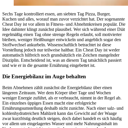
Sechs Tage kontrolliert essen, am siebten Tag Pizza, Burger,
Kuchen und alles, worauf man zuvor verzichtet hat. Der sogenannte
Cheat Day ist vor allem in Fitness- und Abnehmkreisen populär. Die
Idee dahinter klingt zunächst plausibel. Wer sich während einer Diät
regelmäßig einen Tag ohne strenge Regeln erlaubt, soll motivierter
bleiben, weniger Heißhunger entwickeln und angeblich sogar den
Stoffwechsel ankurbeln. Wissenschaftlich betrachtet ist diese
Vorstellung jedoch nur teilweise haltbar. Ein Cheat Day ist weder
automatisch hilfreich noch grundsätzlich ein Zeichen mangelnder
Disziplin. Entscheidend ist, was an diesem Tag tatsächlich passiert
und wie er in die gesamte Ernährung eingebettet ist.
Die Energiebilanz im Auge behalten
Beim Abnehmen zählt zunächst die Energiebilanz über einen
längeren Zeitraum. Wer dem Körper über Tage und Wochen
weniger Energie zuführt, als er verbraucht, nimmt in der Regel ab.
Ein einzelnes üppiges Essen macht eine erfolgreiche
Ernährungsumstellung deshalb nicht zunichte. Nach einer salz- und
kohlenhydratreichen Mahlzeit kann das Gewicht auf der Waage
zwar kurzfristig deutlich steigen, doch dabei handelt es sich häufig
vor allem um eingelagertes Wasser und mehr Nahrungsinhalt im