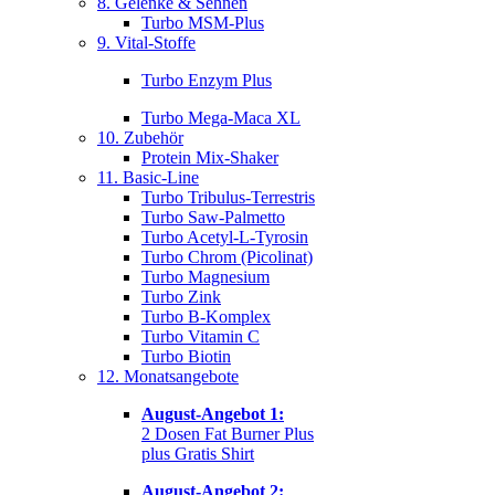
8. Gelenke & Sehnen
Turbo MSM-Plus
9. Vital-Stoffe
Turbo Enzym Plus
Turbo Mega-Maca XL
10. Zubehör
Protein Mix-Shaker
11. Basic-Line
Turbo Tribulus-Terrestris
Turbo Saw-Palmetto
Turbo Acetyl-L-Tyrosin
Turbo Chrom (Picolinat)
Turbo Magnesium
Turbo Zink
Turbo B-Komplex
Turbo Vitamin C
Turbo Biotin
12. Monatsangebote
August-Angebot 1:
2 Dosen Fat Burner Plus
plus Gratis Shirt
August-Angebot 2: