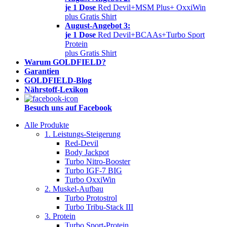
je 1 Dose
Red Devil+MSM Plus+ OxxiWin
plus Gratis Shirt
August-Angebot 3:
je 1 Dose
Red Devil+BCAAs+Turbo Sport
Protein
plus Gratis Shirt
Warum GOLDFIELD?
Garantien
GOLDFIELD-Blog
Nährstoff-Lexikon
Besuch uns auf Facebook
Alle Produkte
1. Leistungs-Steigerung
Red-Devil
Body Jackpot
Turbo Nitro-Booster
Turbo IGF-7 BIG
Turbo OxxiWin
2. Muskel-Aufbau
Turbo Protostrol
Turbo Tribu-Stack III
3. Protein
Turbo Sport-Protein