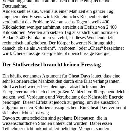
Verdauungstrakt, nicht automatisch um eine entsprechende
Fettzunahme.
Anders sieht es aus, wenn aus einer Mahlzeit ein ganzer Tag
ungehemmten Essens wird. Ein einfaches Rechenbeispiel
verdeutlicht das Problem: Wer an sechs Tagen jeweils 400
Kilokalorien weniger aufnimmt, erreicht ein Defizit von 2.400
Kilokalorien. Werden am siebten Tag zusätzlich zum normalen
Bedarf 2.400 Kilokalorien verzehrt, ist dieses Wochendefizit
rechnerisch aufgehoben. Der Körper bewertet Nahrung nicht
danach, ob sie als „verdient“, „verboten“ oder „Cheat“ bezeichnet
wird. Überschüssige Energie bleibt überschüssige Energie.
Der Stoffwechsel braucht keinen Fresstag
Ein häufig genanntes Argument für Cheat Days lautet, dass eine
sehr kalorienreiche Mahlzeit den durch eine Diät verlangsamten
Stoffwechsel wieder beschleunige. Tatsächlich kann der
Energieverbrauch nach einer großen Mahlzeit vorübergehend leicht
steigen, weil Verdauung und Verarbeitung der Nährstoffe Energie
benötigen. Dieser Effekt ist jedoch zu gering, um die zusätzlich
aufgenommenen Kalorien auszugleichen. Ein Cheat Day verbrennt
sich also nicht selbst weg.
Davon zu unterscheiden sind geplante Diätpausen, die in
wissenschaftlichen Studien untersucht wurden. Dabei essen
Teilnehmer nicht unkontrolliert beliebige Mengen, sondern