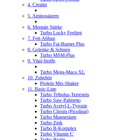
4. Creatin
5. Aminosäuren
6. Mentale Stärke
Turbo Lucky Feeling
7. Fett-Abbau
Turbo Fat-Burner Plus
8. Gelenke & Sehnen
Turbo MSM-Plus
9. Vital-Stoffe
Turbo Mega-Maca XL
10. Zubehör
Protein Mix-Shaker
11. Basic-Line
Turbo Tribulus-Terrestris
Turbo Saw-Palmetto
Turbo Acetyl-L-Tyrosin
Turbo Chrom (Picolinat)
Turbo Magnesium
Turbo Zink
Turbo B-Komplex
Turbo Vitamin C
Turbo Biotin