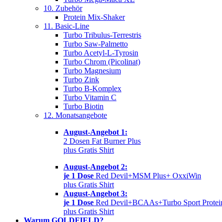
10. Zubehör
Protein Mix-Shaker
11. Basic-Line
Turbo Tribulus-Terrestris
Turbo Saw-Palmetto
Turbo Acetyl-L-Tyrosin
Turbo Chrom (Picolinat)
Turbo Magnesium
Turbo Zink
Turbo B-Komplex
Turbo Vitamin C
Turbo Biotin
12. Monatsangebote
August-Angebot 1:
2 Dosen Fat Burner Plus
plus Gratis Shirt
August-Angebot 2:
je 1 Dose
Red Devil+MSM Plus+ OxxiWin
plus Gratis Shirt
August-Angebot 3:
je 1 Dose
Red Devil+BCAAs+Turbo Sport Protei
plus Gratis Shirt
Warum GOLDFIELD?