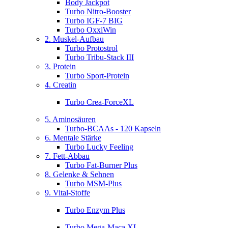
Body Jackpot
Turbo Nitro-Booster
Turbo IGF-7 BIG
Turbo OxxiWin
2. Muskel-Aufbau
Turbo Protostrol
Turbo Tribu-Stack III
3. Protein
Turbo Sport-Protein
4. Creatin
Turbo Crea-ForceXL
5. Aminosäuren
Turbo-BCAAs - 120 Kapseln
6. Mentale Stärke
Turbo Lucky Feeling
7. Fett-Abbau
Turbo Fat-Burner Plus
8. Gelenke & Sehnen
Turbo MSM-Plus
9. Vital-Stoffe
Turbo Enzym Plus
Turbo Mega-Maca XL