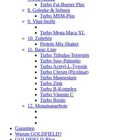
Turbo Fat-Burner Plus
8. Gelenke & Sehnen
Turbo MSM-Plus
9. Vital-Stoffe
Turbo Mega-Maca XL
10. Zubehör
Protein Mix-Shaker
11. Basic-Line
Turbo Tribulus-Terrestris
Turbo Saw-Palmetto
Turbo Acetyl-L-Tyrosin
Turbo Chrom (Picolinat)
Turbo Magnesium
Turbo Zink
Turbo B-Komplex
Turbo Vitamin C
Turbo Biotin
12. Monatsangebote
Garantien
Warum GOLDFIELD?
GOLDFIELD-Blog