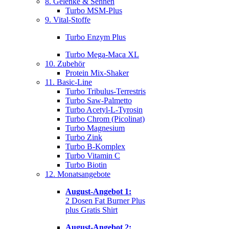
8. Gelenke & Sehnen
Turbo MSM-Plus
9. Vital-Stoffe
Turbo Enzym Plus
Turbo Mega-Maca XL
10. Zubehör
Protein Mix-Shaker
11. Basic-Line
Turbo Tribulus-Terrestris
Turbo Saw-Palmetto
Turbo Acetyl-L-Tyrosin
Turbo Chrom (Picolinat)
Turbo Magnesium
Turbo Zink
Turbo B-Komplex
Turbo Vitamin C
Turbo Biotin
12. Monatsangebote
August-Angebot 1:
2 Dosen Fat Burner Plus
plus Gratis Shirt
August-Angebot 2: