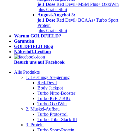
je 1 Dose
Red Devil+MSM Plus+ OxxiWin
plus Gratis Shirt
August-Angebot 3:
je 1 Dose
Red Devil+BCAAs+Turbo Sport
Protein
plus Gratis Shirt
Warum GOLDFIELD?
Garantien
GOLDFIELD-Blog
Nährstoff-Lexikon
Besuch uns auf Facebook
Alle Produkte
1. Leistungs-Steigerung
Red-Devil
Body Jackpot
Turbo Nitro-Booster
Turbo IGF-7 BIG
Turbo OxxiWin
2. Muskel-Aufbau
Turbo Protostrol
Turbo Tribu-Stack III
3. Protein
Turbo Sport-Protein