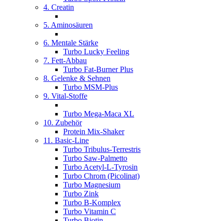
4. Creatin
5. Aminosäuren
6. Mentale Stärke
Turbo Lucky Feeling
7. Fett-Abbau
Turbo Fat-Burner Plus
8. Gelenke & Sehnen
Turbo MSM-Plus
9. Vital-Stoffe
Turbo Mega-Maca XL
10. Zubehör
Protein Mix-Shaker
11. Basic-Line
Turbo Tribulus-Terrestris
Turbo Saw-Palmetto
Turbo Acetyl-L-Tyrosin
Turbo Chrom (Picolinat)
Turbo Magnesium
Turbo Zink
Turbo B-Komplex
Turbo Vitamin C
Turbo Biotin