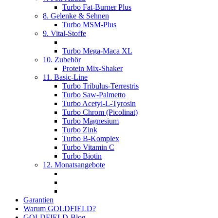
Turbo Fat-Burner Plus
8. Gelenke & Sehnen
Turbo MSM-Plus
9. Vital-Stoffe
Turbo Mega-Maca XL
10. Zubehör
Protein Mix-Shaker
11. Basic-Line
Turbo Tribulus-Terrestris
Turbo Saw-Palmetto
Turbo Acetyl-L-Tyrosin
Turbo Chrom (Picolinat)
Turbo Magnesium
Turbo Zink
Turbo B-Komplex
Turbo Vitamin C
Turbo Biotin
12. Monatsangebote
Garantien
Warum GOLDFIELD?
GOLDFIELD-Blog