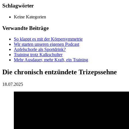
Schlagwörter
Keine Kategorien
Verwandte Beiträge
So klappt es mit der Körpersymmetrie
Wir starten unseren eigenen Podcast
Apfelschorle als Sportdrink?
Training trotz Kalkschulter
Mehr Ausdauer, mehr Kraft, ein Training
Die chronisch entzündete Trizepssehne
18.07.2025