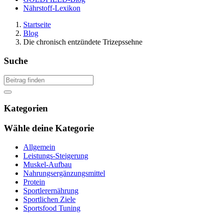
Nährstoff-Lexikon
Startseite
Blog
Die chronisch entzündete Trizepssehne
Suche
Kategorien
Wähle deine Kategorie
Allgemein
Leistungs-Steigerung
Muskel-Aufbau
Nahrungsergänzungsmittel
Protein
Sportlerernährung
Sportlichen Ziele
Sportsfood Tuning