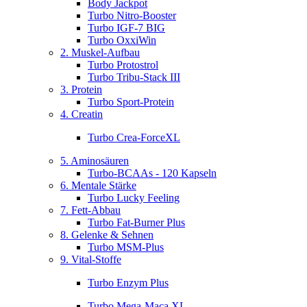
Body Jackpot
Turbo Nitro-Booster
Turbo IGF-7 BIG
Turbo OxxiWin
2. Muskel-Aufbau
Turbo Protostrol
Turbo Tribu-Stack III
3. Protein
Turbo Sport-Protein
4. Creatin
Turbo Crea-ForceXL
5. Aminosäuren
Turbo-BCAAs - 120 Kapseln
6. Mentale Stärke
Turbo Lucky Feeling
7. Fett-Abbau
Turbo Fat-Burner Plus
8. Gelenke & Sehnen
Turbo MSM-Plus
9. Vital-Stoffe
Turbo Enzym Plus
Turbo Mega-Maca XL