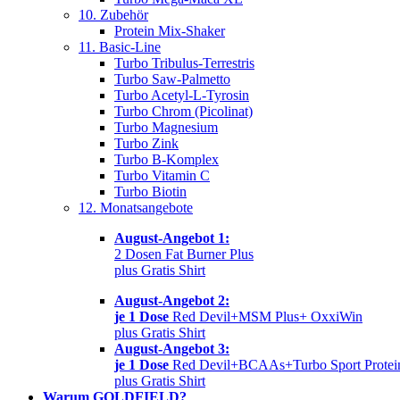
10. Zubehör
Protein Mix-Shaker
11. Basic-Line
Turbo Tribulus-Terrestris
Turbo Saw-Palmetto
Turbo Acetyl-L-Tyrosin
Turbo Chrom (Picolinat)
Turbo Magnesium
Turbo Zink
Turbo B-Komplex
Turbo Vitamin C
Turbo Biotin
12. Monatsangebote
August-Angebot 1:
2 Dosen Fat Burner Plus
plus Gratis Shirt
August-Angebot 2:
je 1 Dose
Red Devil+MSM Plus+ OxxiWin
plus Gratis Shirt
August-Angebot 3:
je 1 Dose
Red Devil+BCAAs+Turbo Sport Protei
plus Gratis Shirt
Warum GOLDFIELD?