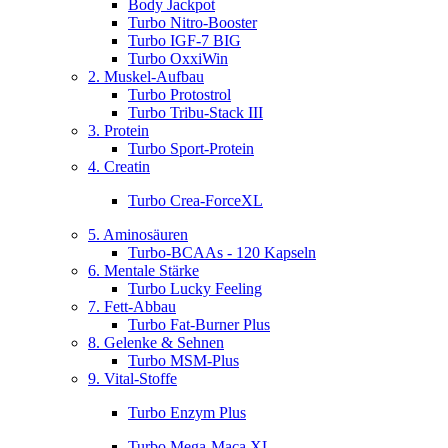
Body Jackpot
Turbo Nitro-Booster
Turbo IGF-7 BIG
Turbo OxxiWin
2. Muskel-Aufbau
Turbo Protostrol
Turbo Tribu-Stack III
3. Protein
Turbo Sport-Protein
4. Creatin
Turbo Crea-ForceXL
5. Aminosäuren
Turbo-BCAAs - 120 Kapseln
6. Mentale Stärke
Turbo Lucky Feeling
7. Fett-Abbau
Turbo Fat-Burner Plus
8. Gelenke & Sehnen
Turbo MSM-Plus
9. Vital-Stoffe
Turbo Enzym Plus
Turbo Mega-Maca XL