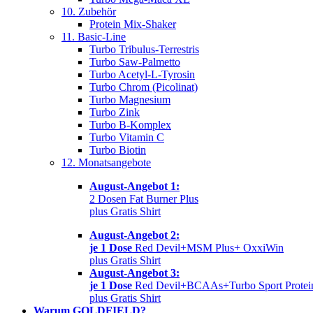
10. Zubehör
Protein Mix-Shaker
11. Basic-Line
Turbo Tribulus-Terrestris
Turbo Saw-Palmetto
Turbo Acetyl-L-Tyrosin
Turbo Chrom (Picolinat)
Turbo Magnesium
Turbo Zink
Turbo B-Komplex
Turbo Vitamin C
Turbo Biotin
12. Monatsangebote
August-Angebot 1:
2 Dosen Fat Burner Plus
plus Gratis Shirt
August-Angebot 2:
je 1 Dose
Red Devil+MSM Plus+ OxxiWin
plus Gratis Shirt
August-Angebot 3:
je 1 Dose
Red Devil+BCAAs+Turbo Sport Protei
plus Gratis Shirt
Warum GOLDFIELD?