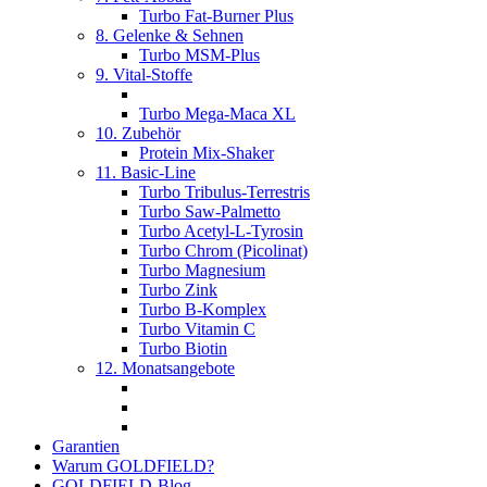
Turbo Fat-Burner Plus
8. Gelenke & Sehnen
Turbo MSM-Plus
9. Vital-Stoffe
Turbo Mega-Maca XL
10. Zubehör
Protein Mix-Shaker
11. Basic-Line
Turbo Tribulus-Terrestris
Turbo Saw-Palmetto
Turbo Acetyl-L-Tyrosin
Turbo Chrom (Picolinat)
Turbo Magnesium
Turbo Zink
Turbo B-Komplex
Turbo Vitamin C
Turbo Biotin
12. Monatsangebote
Garantien
Warum GOLDFIELD?
GOLDFIELD-Blog