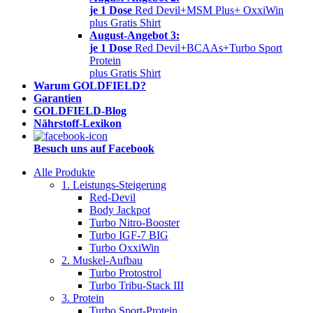
je 1 Dose
Red Devil+MSM Plus+ OxxiWin
plus Gratis Shirt
August-Angebot 3:
je 1 Dose
Red Devil+BCAAs+Turbo Sport
Protein
plus Gratis Shirt
Warum GOLDFIELD?
Garantien
GOLDFIELD-Blog
Nährstoff-Lexikon
Besuch uns auf Facebook
Alle Produkte
1. Leistungs-Steigerung
Red-Devil
Body Jackpot
Turbo Nitro-Booster
Turbo IGF-7 BIG
Turbo OxxiWin
2. Muskel-Aufbau
Turbo Protostrol
Turbo Tribu-Stack III
3. Protein
Turbo Sport-Protein