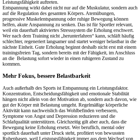
Leistungsfähigkeit auftreten.
Entspannung wirkt dabei nicht nur auf die Muskulatur, sondern auch
auf die Regulation des gesamten Körpers. Atemübungen,
progressive Muskelentspannung oder ruhige Bewegung können
helfen, akute Anspannung zu senken. Das ist für Sportler relevant,
weil ein dauerhaft aktiviertes Stresssystem die Erholung erschwert.
Wer nach dem Training nicht „herunterfahren“ kann, schläft häufig
schlechter, regeneriert langsamer und startet weniger belastbar in die
nächste Einheit. Gute Erholung beginnt deshalb nicht erst mit einem
trainingsfreien Tag, sondern bereits mit der Fähigkeit, im Anschluss
an die Belastung sofort wieder in einen ruhigeren Zustand zu
kommen.
Mehr Fokus, bessere Belastbarkeit
Auch außerhalb des Sports ist Entspannung ein Leistungsfaktor.
Konzentration, Entscheidungsfähigkeit und emotionale Stabilität
hängen nicht allein von der Motivation ab, sondern auch davon, wie
gut der Körper mit Belastung umgeht. Regelmäßige körperliche
Aktivität kann nachweislich das Wohlbefinden verbessern,
Symptome von Angst und Depression reduzieren und die
Schlafqualität unterstützen. Gleichzeitig gilt aber auch, dass die
Bewegung keine Erholung ersetzt. Wer beruflich, mental oder
sportlich dauerhaft unter Druck steht, profitiert von bewussten
Ruhephasen, weil Leistungsfähigkeit immer aus dem Wechsel von