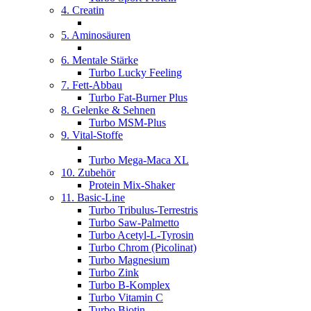
4. Creatin
5. Aminosäuren
6. Mentale Stärke
Turbo Lucky Feeling
7. Fett-Abbau
Turbo Fat-Burner Plus
8. Gelenke & Sehnen
Turbo MSM-Plus
9. Vital-Stoffe
Turbo Mega-Maca XL
10. Zubehör
Protein Mix-Shaker
11. Basic-Line
Turbo Tribulus-Terrestris
Turbo Saw-Palmetto
Turbo Acetyl-L-Tyrosin
Turbo Chrom (Picolinat)
Turbo Magnesium
Turbo Zink
Turbo B-Komplex
Turbo Vitamin C
Turbo Biotin