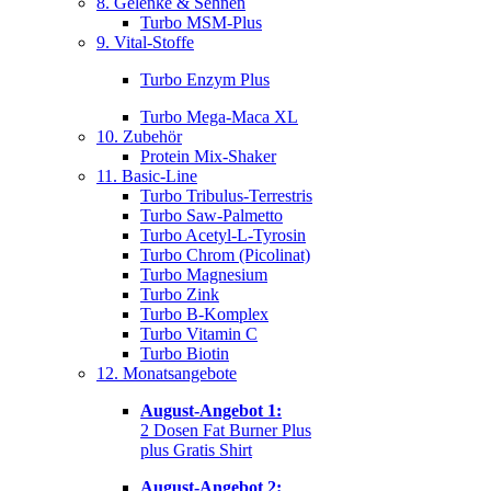
8. Gelenke & Sehnen
Turbo MSM-Plus
9. Vital-Stoffe
Turbo Enzym Plus
Turbo Mega-Maca XL
10. Zubehör
Protein Mix-Shaker
11. Basic-Line
Turbo Tribulus-Terrestris
Turbo Saw-Palmetto
Turbo Acetyl-L-Tyrosin
Turbo Chrom (Picolinat)
Turbo Magnesium
Turbo Zink
Turbo B-Komplex
Turbo Vitamin C
Turbo Biotin
12. Monatsangebote
August-Angebot 1:
2 Dosen Fat Burner Plus
plus Gratis Shirt
August-Angebot 2: