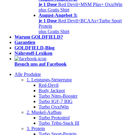
je 1 Dose
Red Devil+MSM Plus+ OxxiWin
plus Gratis Shirt
August-Angebot 3:
je 1 Dose
Red Devil+BCAAs+Turbo Sport
Protein
plus Gratis Shirt
Warum GOLDFIELD?
Garantien
GOLDFIELD-Blog
Nährstoff-Lexikon
Besuch uns auf Facebook
Alle Produkte
1. Leistungs-Steigerung
Red-Devil
Body Jackpot
Turbo Nitro-Booster
Turbo IGF-7 BIG
Turbo OxxiWin
2. Muskel-Aufbau
Turbo Protostrol
Turbo Tribu-Stack III
3. Protein
Turbo Sport-Protein