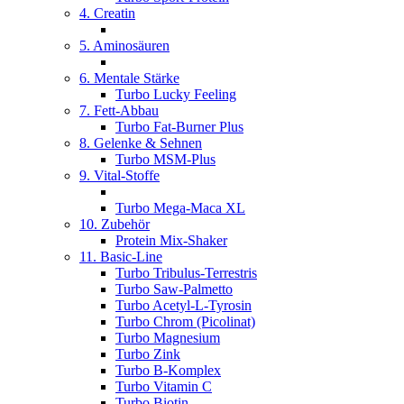
4. Creatin
5. Aminosäuren
6. Mentale Stärke
Turbo Lucky Feeling
7. Fett-Abbau
Turbo Fat-Burner Plus
8. Gelenke & Sehnen
Turbo MSM-Plus
9. Vital-Stoffe
Turbo Mega-Maca XL
10. Zubehör
Protein Mix-Shaker
11. Basic-Line
Turbo Tribulus-Terrestris
Turbo Saw-Palmetto
Turbo Acetyl-L-Tyrosin
Turbo Chrom (Picolinat)
Turbo Magnesium
Turbo Zink
Turbo B-Komplex
Turbo Vitamin C
Turbo Biotin