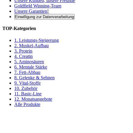
Unsere Kunden, unsere Freunde
Goldfield Winning-Team
Unsere Garantien!
Einwilligung zur Datenverarbeitung
TOP-Kategorien
1. Leistungs-Steigerung
2. Muskel-Aufbau
3. Protein
4. Creatin
5. Aminosäuren
6. Mentale Stärke
7. Fett-Abbau
8. Gelenke & Sehnen
9. Vital-Stoffe
10. Zubehör
11. Basic-Line
12. Monatsangebote
Alle Produkte