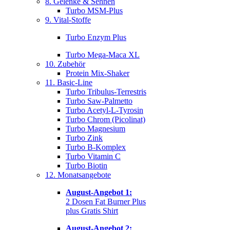
8. Gelenke & Sehnen
Turbo MSM-Plus
9. Vital-Stoffe
Turbo Enzym Plus
Turbo Mega-Maca XL
10. Zubehör
Protein Mix-Shaker
11. Basic-Line
Turbo Tribulus-Terrestris
Turbo Saw-Palmetto
Turbo Acetyl-L-Tyrosin
Turbo Chrom (Picolinat)
Turbo Magnesium
Turbo Zink
Turbo B-Komplex
Turbo Vitamin C
Turbo Biotin
12. Monatsangebote
August-Angebot 1:
2 Dosen Fat Burner Plus
plus Gratis Shirt
August-Angebot 2: