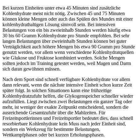
Bei kurzen Einheiten unter etwa 45 Minuten sind zusätzliche
Kohlenhydrate meist nicht nötig. Zwischen 45 und 75 Minuten
können kleine Mengen oder auch das Spülen des Mundes mit einer
kohlenhydrathaltigen Lösung sinnvoll sein. Bei intensiven
Belastungen von ein bis zweieinhalb Stunden werden häufig etwa
30 bis 60 Gramm Kohlenhydrate pro Stunde empfohlen. Bei sehr
langen Belastungen über zweieinhalb Stunden können bei guter
Verträglichkeit auch höhere Mengen bis etwa 90 Gramm pro Stunde
genutzt werden, vor allem wenn verschiedene Kohlenhydratquellen
wie Glukose und Fruktose kombiniert werden. Solche Mengen
sollten jedoch im Training getestet werden, weil Magen und Darm
sich daran gewöhnen müssen.
Nach dem Sport sind schnell verfügbare Kohlenhydrate vor allem
dann relevant, wenn die nächste intensive Einheit schon kurze Zeit
später folgt. In solchen Situationen kann eine frühzeitige
Kohlenhydratzufuhr helfen, die Glykogenspeicher schneller wieder
aufzufüllen. Liegt zwischen zwei Belastungen ein ganzer Tag oder
mehr, ist weniger der exakte Zeitpunkt entscheidend, sondern die
ausreichende Gesamtzufuhr über die Mahlzeiten. Für
Freizeitsportlerinnen und Freizeitsportler bedeutet dies, dass schnell
resorbierbare Kohlenhydrate kein Muss nach jeder Einheit sind,
sondern ein Werkzeug für bestimmte Belastungen,
Wettkampfphasen oder bei kurzen Erholungsphasen.