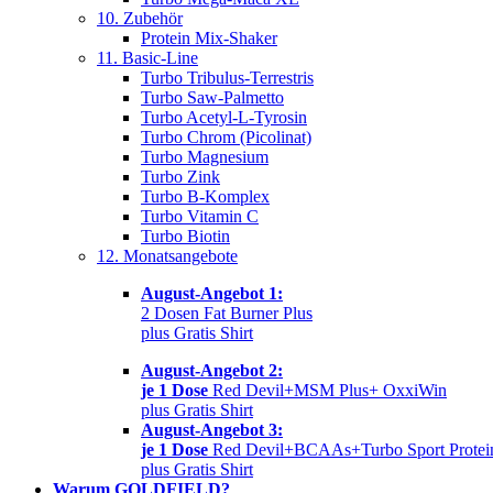
10. Zubehör
Protein Mix-Shaker
11. Basic-Line
Turbo Tribulus-Terrestris
Turbo Saw-Palmetto
Turbo Acetyl-L-Tyrosin
Turbo Chrom (Picolinat)
Turbo Magnesium
Turbo Zink
Turbo B-Komplex
Turbo Vitamin C
Turbo Biotin
12. Monatsangebote
August-Angebot 1:
2 Dosen Fat Burner Plus
plus Gratis Shirt
August-Angebot 2:
je 1 Dose
Red Devil+MSM Plus+ OxxiWin
plus Gratis Shirt
August-Angebot 3:
je 1 Dose
Red Devil+BCAAs+Turbo Sport Protei
plus Gratis Shirt
Warum GOLDFIELD?