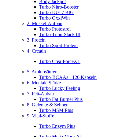
Body Jackpot
Turbo Nitro-Booster
Turbo IGF-7 BIG
Turbo OxxiWin
2. Muskel-Aufbau
Turbo Protostrol
Turbo Tribu-Stack III
3. Protein
Turbo Sport-Protein
4. Creatin
Turbo Crea-ForceXL
5. Aminosäuren
Turbo-BCAAs - 120 Kapseln
6. Mentale Stärke
Turbo Lucky Feeling
7. Fett-Abbau
Turbo Fat-Burner Plus
8. Gelenke & Sehnen
Turbo MSM-Plus
9. Vital-Stoffe
Turbo Enzym Plus
Turbo Mega-Maca XL