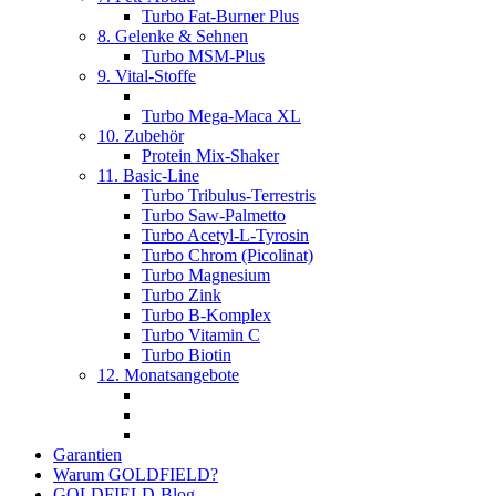
Turbo Fat-Burner Plus
8. Gelenke & Sehnen
Turbo MSM-Plus
9. Vital-Stoffe
Turbo Mega-Maca XL
10. Zubehör
Protein Mix-Shaker
11. Basic-Line
Turbo Tribulus-Terrestris
Turbo Saw-Palmetto
Turbo Acetyl-L-Tyrosin
Turbo Chrom (Picolinat)
Turbo Magnesium
Turbo Zink
Turbo B-Komplex
Turbo Vitamin C
Turbo Biotin
12. Monatsangebote
Garantien
Warum GOLDFIELD?
GOLDFIELD-Blog