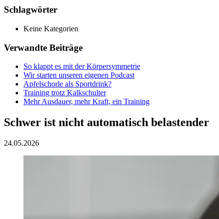
Schlagwörter
Keine Kategorien
Verwandte Beiträge
So klappt es mit der Körpersymmetrie
Wir starten unseren eigenen Podcast
Apfelschorle als Sportdrink?
Training trotz Kalkschulter
Mehr Ausdauer, mehr Kraft, ein Training
Schwer ist nicht automatisch belastender
24.05.2026