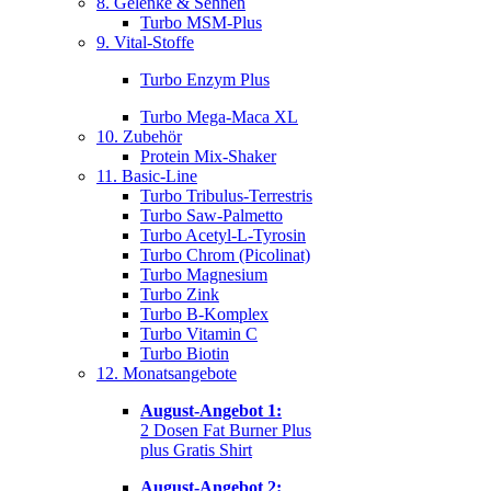
8. Gelenke & Sehnen
Turbo MSM-Plus
9. Vital-Stoffe
Turbo Enzym Plus
Turbo Mega-Maca XL
10. Zubehör
Protein Mix-Shaker
11. Basic-Line
Turbo Tribulus-Terrestris
Turbo Saw-Palmetto
Turbo Acetyl-L-Tyrosin
Turbo Chrom (Picolinat)
Turbo Magnesium
Turbo Zink
Turbo B-Komplex
Turbo Vitamin C
Turbo Biotin
12. Monatsangebote
August-Angebot 1:
2 Dosen Fat Burner Plus
plus Gratis Shirt
August-Angebot 2: