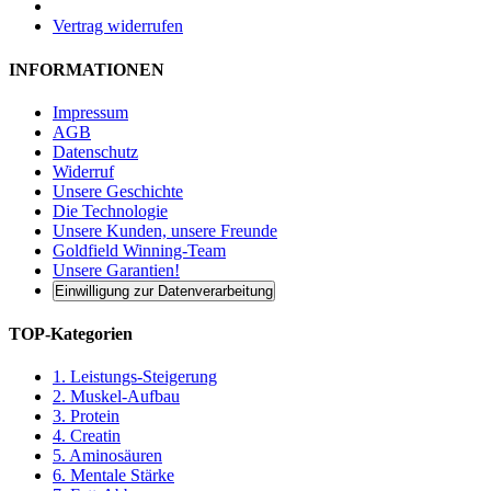
Vertrag widerrufen
INFORMATIONEN
Impressum
AGB
Datenschutz
Widerruf
Unsere Geschichte
Die Technologie
Unsere Kunden, unsere Freunde
Goldfield Winning-Team
Unsere Garantien!
Einwilligung zur Datenverarbeitung
TOP-Kategorien
1. Leistungs-Steigerung
2. Muskel-Aufbau
3. Protein
4. Creatin
5. Aminosäuren
6. Mentale Stärke