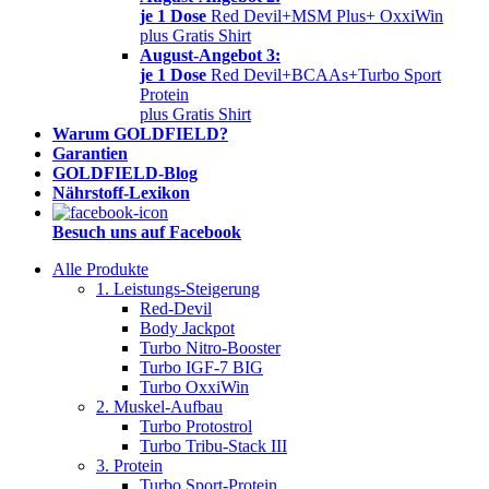
je 1 Dose
Red Devil+MSM Plus+ OxxiWin
plus Gratis Shirt
August-Angebot 3:
je 1 Dose
Red Devil+BCAAs+Turbo Sport
Protein
plus Gratis Shirt
Warum GOLDFIELD?
Garantien
GOLDFIELD-Blog
Nährstoff-Lexikon
Besuch uns auf Facebook
Alle Produkte
1. Leistungs-Steigerung
Red-Devil
Body Jackpot
Turbo Nitro-Booster
Turbo IGF-7 BIG
Turbo OxxiWin
2. Muskel-Aufbau
Turbo Protostrol
Turbo Tribu-Stack III
3. Protein
Turbo Sport-Protein