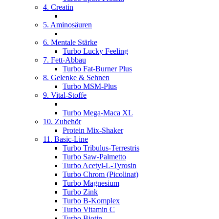
4. Creatin
5. Aminosäuren
6. Mentale Stärke
Turbo Lucky Feeling
7. Fett-Abbau
Turbo Fat-Burner Plus
8. Gelenke & Sehnen
Turbo MSM-Plus
9. Vital-Stoffe
Turbo Mega-Maca XL
10. Zubehör
Protein Mix-Shaker
11. Basic-Line
Turbo Tribulus-Terrestris
Turbo Saw-Palmetto
Turbo Acetyl-L-Tyrosin
Turbo Chrom (Picolinat)
Turbo Magnesium
Turbo Zink
Turbo B-Komplex
Turbo Vitamin C
Turbo Biotin