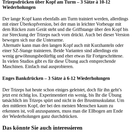
Trizepsdrücken über Kopf am Turm – 3 Sätze à 10-12
Wiederholungen
Der lange Kopf kann ebenfalls am Turm trainiert werden, allerdings
mit einer Überkopfversion, bei der man in leichter Vorbeuge mit
dem Rücken zum Gerät steht und die Griffstange über den Kopf bis
zur Streckung der Trizeps nach vorn drückt. Auch bei dieser Version
bewegen sich nur die Unterarme.
Alternativ kann man den langen Kopf auch mit Kurzhanteln oder
einer SZ-Stange trainieren. Beide Varianten sind allerdings ein
wenig gewöhnungsbedürftig und eher etwas für Fortgeschrittene.
In vielen Studios gibt es für diese Übung auch entsprechende
Maschinen. Einfach mal ausprobieren.
Enges Bankdrücken – 3 Sätze à 6-12 Wiederholungen
Der Trizeps hat heute schon einiges geleistet, doch für ihn geht’s
jetzt erst richtig los. Experimentiert ein wenig, bis Ihr die Übung
tatsächlich im Trizeps spürt und nicht in der Brustmuskulatur. Um
den mittleren Kopf, der bei den meisten Menschen kaum zu
erkennen ist, voll anzuspannen, muss man die Ellbogen am Ende
der Wiederholungen ganz durchdrücken.
Das könnte Sie auch interessieren