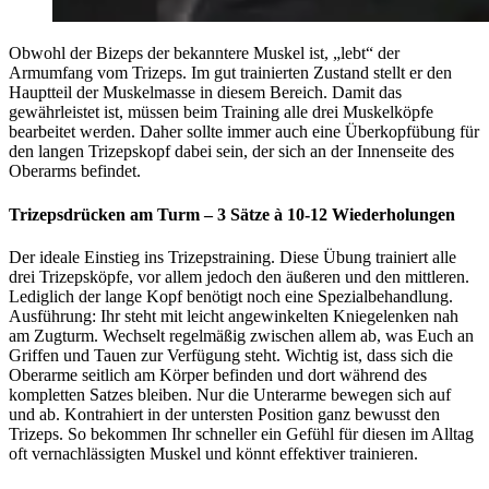
Obwohl der Bizeps der bekanntere Muskel ist, „lebt“ der
Armumfang vom Trizeps. Im gut trainierten Zustand stellt er den
Hauptteil der Muskelmasse in diesem Bereich. Damit das
gewährleistet ist, müssen beim Training alle drei Muskelköpfe
bearbeitet werden. Daher sollte immer auch eine Überkopfübung für
den langen Trizepskopf dabei sein, der sich an der Innenseite des
Oberarms befindet.
Trizepsdrücken am Turm – 3 Sätze à 10-12 Wiederholungen
Der ideale Einstieg ins Trizepstraining. Diese Übung trainiert alle
drei Trizepsköpfe, vor allem jedoch den äußeren und den mittleren.
Lediglich der lange Kopf benötigt noch eine Spezialbehandlung.
Ausführung: Ihr steht mit leicht angewinkelten Kniegelenken nah
am Zugturm. Wechselt regelmäßig zwischen allem ab, was Euch an
Griffen und Tauen zur Verfügung steht. Wichtig ist, dass sich die
Oberarme seitlich am Körper befinden und dort während des
kompletten Satzes bleiben. Nur die Unterarme bewegen sich auf
und ab. Kontrahiert in der untersten Position ganz bewusst den
Trizeps. So bekommen Ihr schneller ein Gefühl für diesen im Alltag
oft vernachlässigten Muskel und könnt effektiver trainieren.