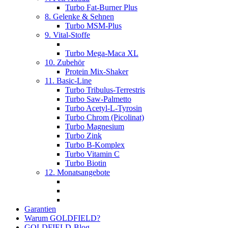
Turbo Fat-Burner Plus
8. Gelenke & Sehnen
Turbo MSM-Plus
9. Vital-Stoffe
Turbo Mega-Maca XL
10. Zubehör
Protein Mix-Shaker
11. Basic-Line
Turbo Tribulus-Terrestris
Turbo Saw-Palmetto
Turbo Acetyl-L-Tyrosin
Turbo Chrom (Picolinat)
Turbo Magnesium
Turbo Zink
Turbo B-Komplex
Turbo Vitamin C
Turbo Biotin
12. Monatsangebote
Garantien
Warum GOLDFIELD?
GOLDFIELD-Blog