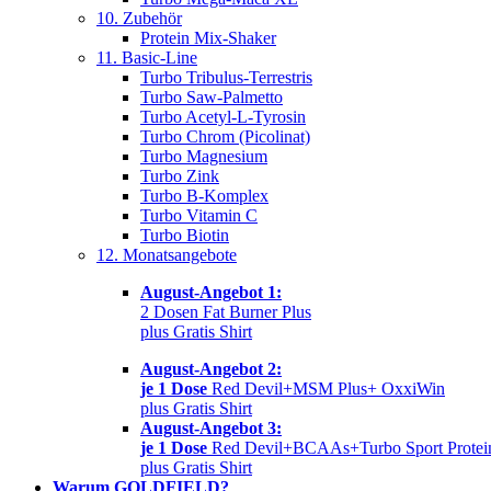
10. Zubehör
Protein Mix-Shaker
11. Basic-Line
Turbo Tribulus-Terrestris
Turbo Saw-Palmetto
Turbo Acetyl-L-Tyrosin
Turbo Chrom (Picolinat)
Turbo Magnesium
Turbo Zink
Turbo B-Komplex
Turbo Vitamin C
Turbo Biotin
12. Monatsangebote
August-Angebot 1:
2 Dosen Fat Burner Plus
plus Gratis Shirt
August-Angebot 2:
je 1 Dose
Red Devil+MSM Plus+ OxxiWin
plus Gratis Shirt
August-Angebot 3:
je 1 Dose
Red Devil+BCAAs+Turbo Sport Protei
plus Gratis Shirt
Warum GOLDFIELD?