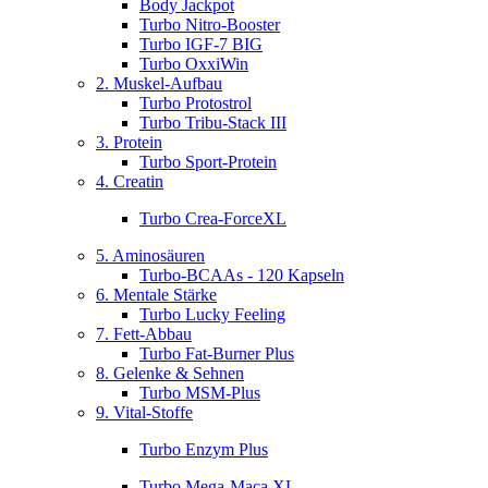
Body Jackpot
Turbo Nitro-Booster
Turbo IGF-7 BIG
Turbo OxxiWin
2. Muskel-Aufbau
Turbo Protostrol
Turbo Tribu-Stack III
3. Protein
Turbo Sport-Protein
4. Creatin
Turbo Crea-ForceXL
5. Aminosäuren
Turbo-BCAAs - 120 Kapseln
6. Mentale Stärke
Turbo Lucky Feeling
7. Fett-Abbau
Turbo Fat-Burner Plus
8. Gelenke & Sehnen
Turbo MSM-Plus
9. Vital-Stoffe
Turbo Enzym Plus
Turbo Mega-Maca XL