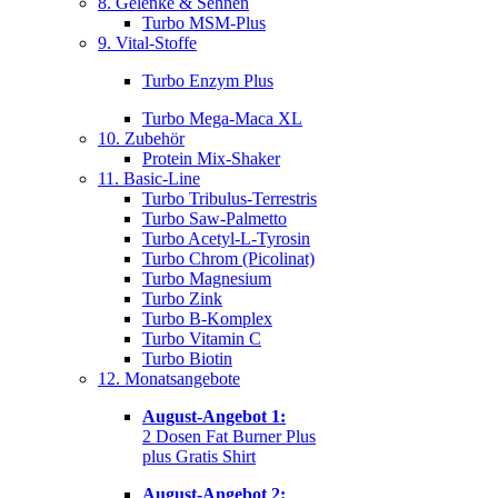
8. Gelenke & Sehnen
Turbo MSM-Plus
9. Vital-Stoffe
Turbo Enzym Plus
Turbo Mega-Maca XL
10. Zubehör
Protein Mix-Shaker
11. Basic-Line
Turbo Tribulus-Terrestris
Turbo Saw-Palmetto
Turbo Acetyl-L-Tyrosin
Turbo Chrom (Picolinat)
Turbo Magnesium
Turbo Zink
Turbo B-Komplex
Turbo Vitamin C
Turbo Biotin
12. Monatsangebote
August-Angebot 1:
2 Dosen Fat Burner Plus
plus Gratis Shirt
August-Angebot 2: