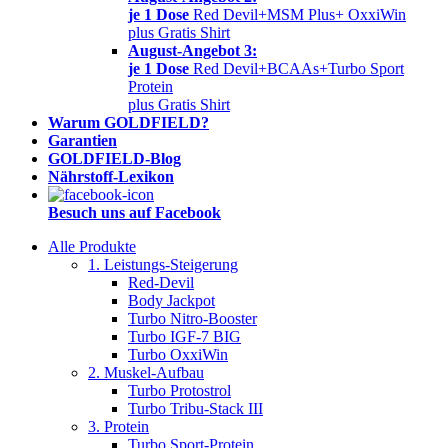
je 1 Dose
Red Devil+MSM Plus+ OxxiWin
plus Gratis Shirt
August-Angebot 3:
je 1 Dose
Red Devil+BCAAs+Turbo Sport
Protein
plus Gratis Shirt
Warum GOLDFIELD?
Garantien
GOLDFIELD-Blog
Nährstoff-Lexikon
Besuch uns auf Facebook
Alle Produkte
1. Leistungs-Steigerung
Red-Devil
Body Jackpot
Turbo Nitro-Booster
Turbo IGF-7 BIG
Turbo OxxiWin
2. Muskel-Aufbau
Turbo Protostrol
Turbo Tribu-Stack III
3. Protein
Turbo Sport-Protein