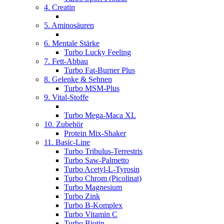
4. Creatin
5. Aminosäuren
6. Mentale Stärke
Turbo Lucky Feeling
7. Fett-Abbau
Turbo Fat-Burner Plus
8. Gelenke & Sehnen
Turbo MSM-Plus
9. Vital-Stoffe
Turbo Mega-Maca XL
10. Zubehör
Protein Mix-Shaker
11. Basic-Line
Turbo Tribulus-Terrestris
Turbo Saw-Palmetto
Turbo Acetyl-L-Tyrosin
Turbo Chrom (Picolinat)
Turbo Magnesium
Turbo Zink
Turbo B-Komplex
Turbo Vitamin C
Turbo Biotin