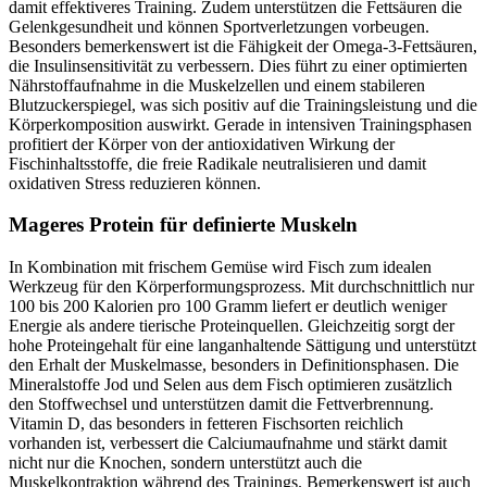
damit effektiveres Training. Zudem unterstützen die Fettsäuren die
Gelenkgesundheit und können Sportverletzungen vorbeugen.
Besonders bemerkenswert ist die Fähigkeit der Omega-3-Fettsäuren,
die Insulinsensitivität zu verbessern. Dies führt zu einer optimierten
Nährstoffaufnahme in die Muskelzellen und einem stabileren
Blutzuckerspiegel, was sich positiv auf die Trainingsleistung und die
Körperkomposition auswirkt. Gerade in intensiven Trainingsphasen
profitiert der Körper von der antioxidativen Wirkung der
Fischinhaltsstoffe, die freie Radikale neutralisieren und damit
oxidativen Stress reduzieren können.
Mageres Protein für definierte Muskeln
In Kombination mit frischem Gemüse wird Fisch zum idealen
Werkzeug für den Körperformungsprozess. Mit durchschnittlich nur
100 bis 200 Kalorien pro 100 Gramm liefert er deutlich weniger
Energie als andere tierische Proteinquellen. Gleichzeitig sorgt der
hohe Proteingehalt für eine langanhaltende Sättigung und unterstützt
den Erhalt der Muskelmasse, besonders in Definitionsphasen. Die
Mineralstoffe Jod und Selen aus dem Fisch optimieren zusätzlich
den Stoffwechsel und unterstützen damit die Fettverbrennung.
Vitamin D, das besonders in fetteren Fischsorten reichlich
vorhanden ist, verbessert die Calciumaufnahme und stärkt damit
nicht nur die Knochen, sondern unterstützt auch die
Muskelkontraktion während des Trainings. Bemerkenswert ist auch