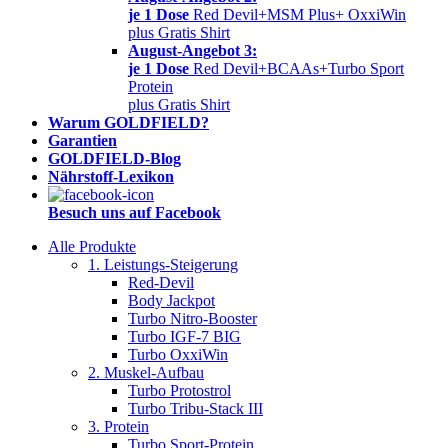
je 1 Dose
Red Devil+MSM Plus+ OxxiWin
plus Gratis Shirt
August-Angebot 3:
je 1 Dose
Red Devil+BCAAs+Turbo Sport
Protein
plus Gratis Shirt
Warum GOLDFIELD?
Garantien
GOLDFIELD-Blog
Nährstoff-Lexikon
Besuch uns auf Facebook
Alle Produkte
1. Leistungs-Steigerung
Red-Devil
Body Jackpot
Turbo Nitro-Booster
Turbo IGF-7 BIG
Turbo OxxiWin
2. Muskel-Aufbau
Turbo Protostrol
Turbo Tribu-Stack III
3. Protein
Turbo Sport-Protein