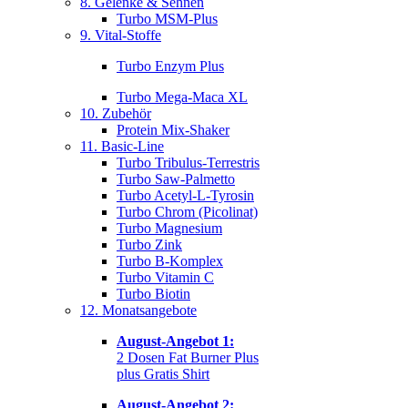
8. Gelenke & Sehnen
Turbo MSM-Plus
9. Vital-Stoffe
Turbo Enzym Plus
Turbo Mega-Maca XL
10. Zubehör
Protein Mix-Shaker
11. Basic-Line
Turbo Tribulus-Terrestris
Turbo Saw-Palmetto
Turbo Acetyl-L-Tyrosin
Turbo Chrom (Picolinat)
Turbo Magnesium
Turbo Zink
Turbo B-Komplex
Turbo Vitamin C
Turbo Biotin
12. Monatsangebote
August-Angebot 1:
2 Dosen Fat Burner Plus
plus Gratis Shirt
August-Angebot 2: