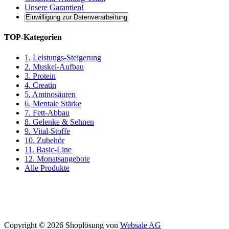
Unsere Garantien!
Einwilligung zur Datenverarbeitung
TOP-Kategorien
1. Leistungs-Steigerung
2. Muskel-Aufbau
3. Protein
4. Creatin
5. Aminosäuren
6. Mentale Stärke
7. Fett-Abbau
8. Gelenke & Sehnen
9. Vital-Stoffe
10. Zubehör
11. Basic-Line
12. Monatsangebote
Alle Produkte
Copyright © 2026 Shoplösung von
Websale AG