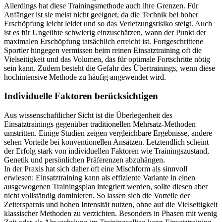
Allerdings hat diese Trainingsmethode auch ihre Grenzen. Für
Anfänger ist sie meist nicht geeignet, da die Technik bei hoher
Erschöpfung leicht leidet und so das Verletzungsrisiko steigt. Auch
ist es für Ungeübte schwierig einzuschätzen, wann der Punkt der
maximalen Erschöpfung tatsächlich erreicht ist. Fortgeschrittene
Sportler hingegen vermissen beim reinen Einsatztraining oft die
Vielseitigkeit und das Volumen, das für optimale Fortschritte nötig
sein kann. Zudem besteht die Gefahr des Übertrainings, wenn diese
hochintensive Methode zu häufig angewendet wird.
Individuelle Faktoren berücksichtigen
Aus wissenschaftlicher Sicht ist die Überlegenheit des
Einsatztrainings gegenüber traditionellen Mehrsatz-Methoden
umstritten. Einige Studien zeigen vergleichbare Ergebnisse, andere
sehen Vorteile bei konventionellen Ansätzen. Letztendlich scheint
der Erfolg stark von individuellen Faktoren wie Trainingszustand,
Genetik und persönlichen Präferenzen abzuhängen.
In der Praxis hat sich daher oft eine Mischform als sinnvoll
erwiesen: Einsatztraining kann als effiziente Variante in einen
ausgewogenen Trainingsplan integriert werden, sollte diesen aber
nicht vollständig dominieren. So lassen sich die Vorteile der
Zeitersparnis und hohen Intensität nutzen, ohne auf die Vielseitigkeit
klassischer Methoden zu verzichten. Besonders in Phasen mit wenig