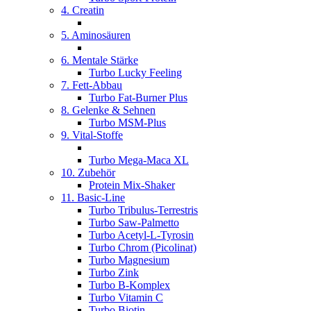
4. Creatin
5. Aminosäuren
6. Mentale Stärke
Turbo Lucky Feeling
7. Fett-Abbau
Turbo Fat-Burner Plus
8. Gelenke & Sehnen
Turbo MSM-Plus
9. Vital-Stoffe
Turbo Mega-Maca XL
10. Zubehör
Protein Mix-Shaker
11. Basic-Line
Turbo Tribulus-Terrestris
Turbo Saw-Palmetto
Turbo Acetyl-L-Tyrosin
Turbo Chrom (Picolinat)
Turbo Magnesium
Turbo Zink
Turbo B-Komplex
Turbo Vitamin C
Turbo Biotin