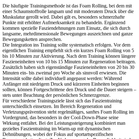
Die häufigste Trainingsmethode ist das Foam Rolling, bei dem mit
einer Schaumstoffrolle langsam und mit moderatem Druck über die
Muskulatur gerollt wird. Dabei gilt es, besonders schmerzhafte
Punkte mit erhöhter Aufmerksamkeit zu behandeln. Ergänzend
kommen spezielle Fasziendehnungen zum Einsatz, die sich durch
langsame, mehrdimensionale Bewegungen auszeichnen und ganze
Bewegungsketten ansprechen.
Die Integration ins Training sollte systematisch erfolgen. Vor dem
eigentlichen Training empfiehlt sich ein kurzes Foam Rolling von 5
bis 10 Minuten zur Aktivierung. Nach dem Training können längere
Faszieneinheiten von 10 bis 15 Minuten zur Regeneration beitragen.
Zusätzlich haben sich eigenständige Faszieneinheiten von 20 bis 30
Minuten ein- bis zweimal pro Woche als sinnvoll erwiesen. Die
Intensität sollte dabei individuell angepasst werden: Während
Anfänger mit niedrigem Druck und kürzeren Einheiten beginnen
sollten, können Fortgeschrittene den Druck und die Dauer steigern –
stets unter Beachtung der persönlichen Schmerzgrenze.
Für verschiedene Trainingsziele lässt sich das Faszientraining
unterschiedlich einsetzen. Im Bereich Regeneration und
Verletzungsprävention steht regelmäßiges, sanftes Foam Rolling im
Vordergrund, das besonders in der Cool-Down-Phase seine
Wirkung entfaltet. Bei der Leistungssteigerung kombiniert man
gezieltes Faszientraining im Warm-up mit dynamischen
Dehnübungen, wobei der Fokus auf sportartspezifischen