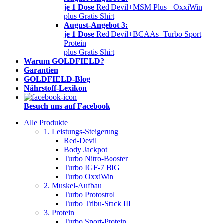
je 1 Dose
Red Devil+MSM Plus+ OxxiWin
plus Gratis Shirt
August-Angebot 3:
je 1 Dose
Red Devil+BCAAs+Turbo Sport
Protein
plus Gratis Shirt
Warum GOLDFIELD?
Garantien
GOLDFIELD-Blog
Nährstoff-Lexikon
Besuch uns auf Facebook
Alle Produkte
1. Leistungs-Steigerung
Red-Devil
Body Jackpot
Turbo Nitro-Booster
Turbo IGF-7 BIG
Turbo OxxiWin
2. Muskel-Aufbau
Turbo Protostrol
Turbo Tribu-Stack III
3. Protein
Turbo Sport-Protein