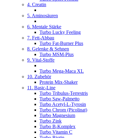
4. Creatin
5. Aminosäuren
6. Mentale Stärke
Turbo Lucky Feeling
7. Fett-Abbau
Turbo Fat-Burner Plus
8. Gelenke & Sehnen
Turbo MSM-Plus
9. Vital-Stoffe
Turbo Mega-Maca XL
10. Zubehör
Protein Mix-Shaker
11. Basic-Line
Turbo Tribulus-Terrestris
Turbo Saw-Palmetto
Turbo Acetyl-L-Tyrosin
Turbo Chrom (Picolinat)
Turbo Magnesium
Turbo Zink
Turbo B-Komplex
Turbo Vitamin C
Turbo Biotin