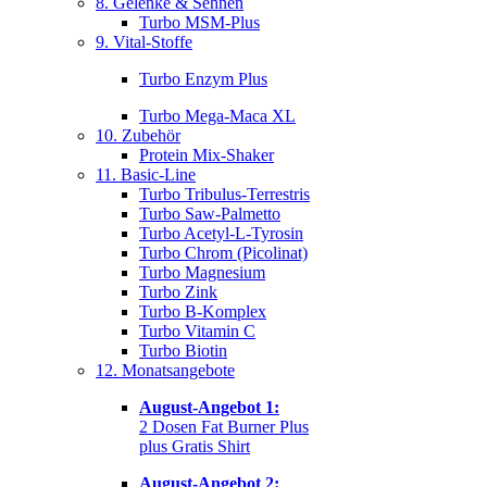
8. Gelenke & Sehnen
Turbo MSM-Plus
9. Vital-Stoffe
Turbo Enzym Plus
Turbo Mega-Maca XL
10. Zubehör
Protein Mix-Shaker
11. Basic-Line
Turbo Tribulus-Terrestris
Turbo Saw-Palmetto
Turbo Acetyl-L-Tyrosin
Turbo Chrom (Picolinat)
Turbo Magnesium
Turbo Zink
Turbo B-Komplex
Turbo Vitamin C
Turbo Biotin
12. Monatsangebote
August-Angebot 1:
2 Dosen Fat Burner Plus
plus Gratis Shirt
August-Angebot 2: