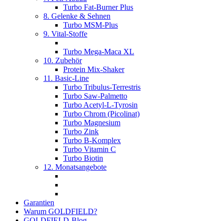
Turbo Fat-Burner Plus
8. Gelenke & Sehnen
Turbo MSM-Plus
9. Vital-Stoffe
Turbo Mega-Maca XL
10. Zubehör
Protein Mix-Shaker
11. Basic-Line
Turbo Tribulus-Terrestris
Turbo Saw-Palmetto
Turbo Acetyl-L-Tyrosin
Turbo Chrom (Picolinat)
Turbo Magnesium
Turbo Zink
Turbo B-Komplex
Turbo Vitamin C
Turbo Biotin
12. Monatsangebote
Garantien
Warum GOLDFIELD?
GOLDFIELD-Blog