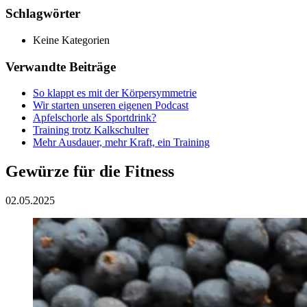
Schlagwörter
Keine Kategorien
Verwandte Beiträge
So klappt es mit der Körpersymmetrie
Wir starten unseren eigenen Podcast
Apfelschorle als Sportdrink?
Training trotz Kalkschulter
Mehr Ausdauer, mehr Kraft, ein Training
Gewürze für die Fitness
02.05.2025