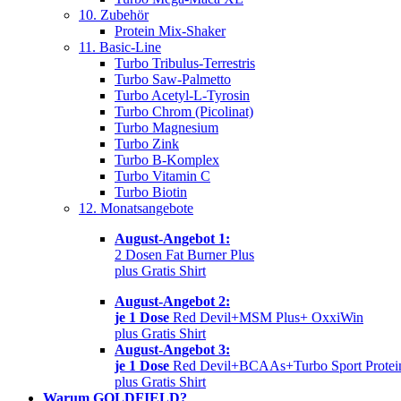
10. Zubehör
Protein Mix-Shaker
11. Basic-Line
Turbo Tribulus-Terrestris
Turbo Saw-Palmetto
Turbo Acetyl-L-Tyrosin
Turbo Chrom (Picolinat)
Turbo Magnesium
Turbo Zink
Turbo B-Komplex
Turbo Vitamin C
Turbo Biotin
12. Monatsangebote
August-Angebot 1:
2 Dosen Fat Burner Plus
plus Gratis Shirt
August-Angebot 2:
je 1 Dose
Red Devil+MSM Plus+ OxxiWin
plus Gratis Shirt
August-Angebot 3:
je 1 Dose
Red Devil+BCAAs+Turbo Sport Protei
plus Gratis Shirt
Warum GOLDFIELD?