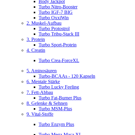
Body Jackpot
Turbo Nitro-Booster
Turbo IGF-7 BIG
Turbo OxxiWin
2. Muskel-Aufbau
Turbo Protostrol
Turbo Tribu-Stack III
3. Protein
Turbo Sport-Protein
4. Creatin
Turbo Crea-ForceXL
5. Aminosäuren
Turbo-BCAAs - 120 Kapseln
6. Mentale Stärke
Turbo Lucky Feeling
7. Fett-Abbau
Turbo Fat-Burner Plus
8. Gelenke & Sehnen
Turbo MSM-Plus
9. Vital-Stoffe
Turbo Enzym Plus
Turbo Mega-Maca XL