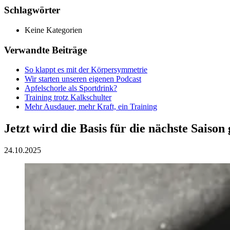
Schlagwörter
Keine Kategorien
Verwandte Beiträge
So klappt es mit der Körpersymmetrie
Wir starten unseren eigenen Podcast
Apfelschorle als Sportdrink?
Training trotz Kalkschulter
Mehr Ausdauer, mehr Kraft, ein Training
Jetzt wird die Basis für die nächste Saison 
24.10.2025