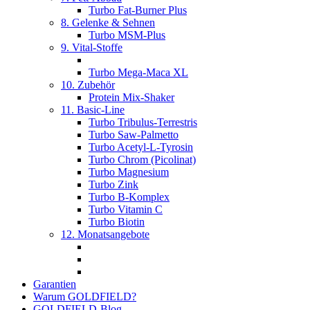
Turbo Fat-Burner Plus
8. Gelenke & Sehnen
Turbo MSM-Plus
9. Vital-Stoffe
Turbo Mega-Maca XL
10. Zubehör
Protein Mix-Shaker
11. Basic-Line
Turbo Tribulus-Terrestris
Turbo Saw-Palmetto
Turbo Acetyl-L-Tyrosin
Turbo Chrom (Picolinat)
Turbo Magnesium
Turbo Zink
Turbo B-Komplex
Turbo Vitamin C
Turbo Biotin
12. Monatsangebote
Garantien
Warum GOLDFIELD?
GOLDFIELD-Blog