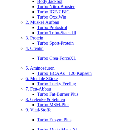
Body Jackpot
Turbo Nitro-Booster
Turbo IGF-7 BIG
Turbo OxxiWin
2. Muskel-Aufbau
Turbo Protostrol
Turbo Tribu-Stack III
3. Protein
Turbo Sport-Protein
4. Creatin
Turbo Crea-ForceXL
5. Aminosäuren
Turbo-BCAAs - 120 Kapseln
6. Mentale Stärke
Turbo Lucky Feeling
7. Fett-Abbau
Turbo Fat-Burner Plus
8. Gelenke & Sehnen
Turbo MSM-Plus
9. Vital-Stoffe
Turbo Enzym Plus
Turbo Mega-Maca XL