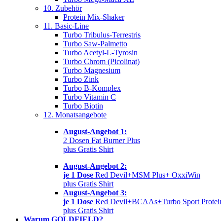
10. Zubehör
Protein Mix-Shaker
11. Basic-Line
Turbo Tribulus-Terrestris
Turbo Saw-Palmetto
Turbo Acetyl-L-Tyrosin
Turbo Chrom (Picolinat)
Turbo Magnesium
Turbo Zink
Turbo B-Komplex
Turbo Vitamin C
Turbo Biotin
12. Monatsangebote
August-Angebot 1:
2 Dosen Fat Burner Plus
plus Gratis Shirt
August-Angebot 2:
je 1 Dose
Red Devil+MSM Plus+ OxxiWin
plus Gratis Shirt
August-Angebot 3:
je 1 Dose
Red Devil+BCAAs+Turbo Sport Protei
plus Gratis Shirt
Warum GOLDFIELD?